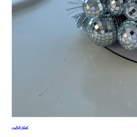
كعكة البالون