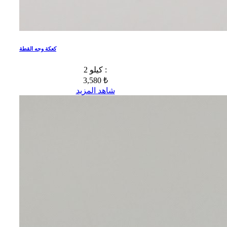
كعكة وجه القطة
2 كيلو :
3,580 ₺
شاهد المزيد