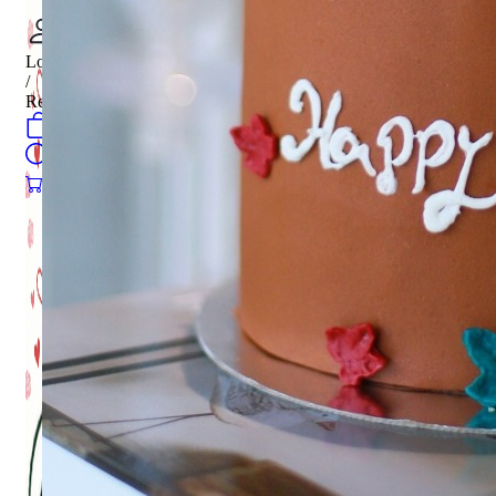
Login
/
Register
0
öğeler
Search
0
öğeler
0.00
₺