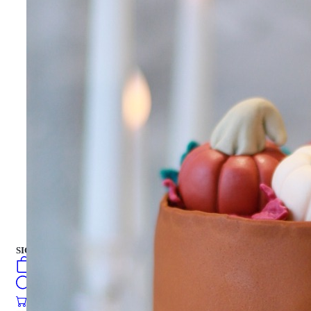
جميع أنواع الزهور
باقة من الزهور
علبة هدية
علبة هدية
كيك
العربية
فارسی
english
turkish
Русский
كيك
SIGN IN
/
SIGN UP
العربية
فارسی
0
öğeler
english
Search
turkish
Русский
0
öğeler
0.00
₺