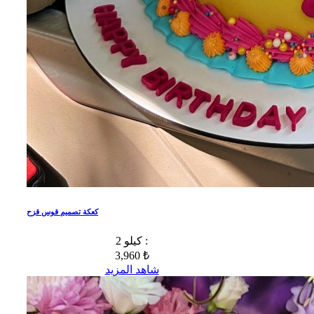
كعكة تصميم قوس قزح
2 كيلو :
3,960 ₺
شاهد المزيد