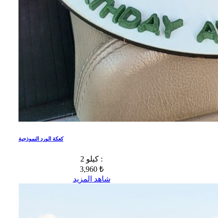
كعكة الورد النموذجية
2 كيلو :
3,960 ₺
شاهد المزيد