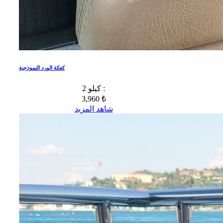
كعكة الورد النموذجية
2 كيلو :
3,960 ₺
شاهد المزيد