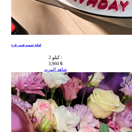
كعكة تصميم قوس قزح
2 كيلو :
3,960 ₺
شاهد المزيد