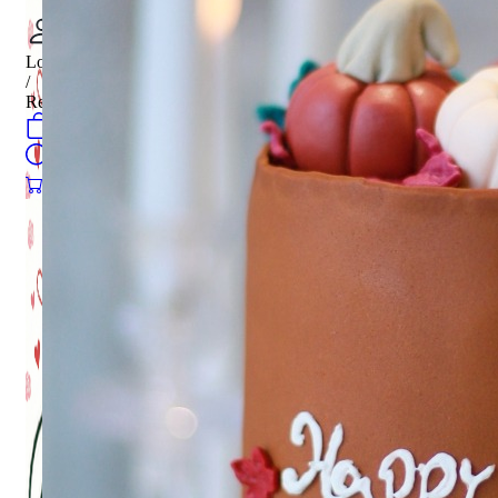
Login
/
Register
0
öğeler
Search
0
öğeler
0.00
₺