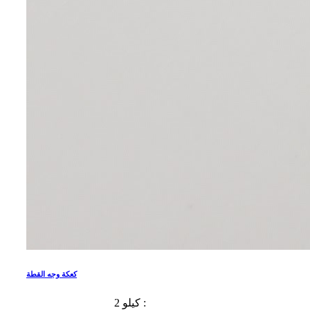
كعكة وجه القطة
2 كيلو :