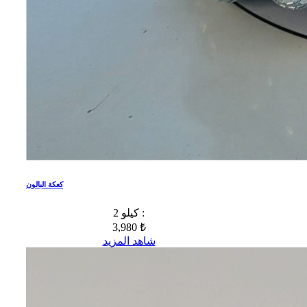
كعكة البالون
2 كيلو :
3,980 ₺
شاهد المزيد