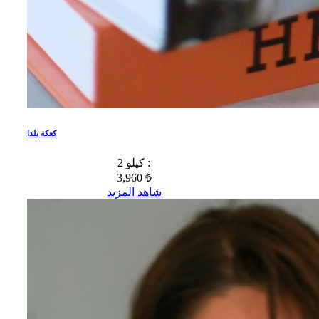
كعكة يلدا
2 كيلو :
3,960 ₺
شاهد المزيد