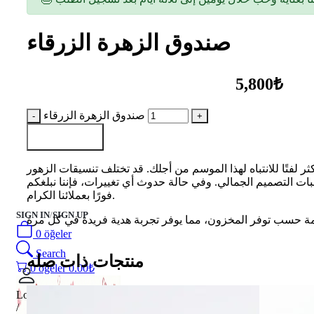
صندوق الزهرة الزرقاء
5,800₺
صندوق الزهرة الزرقاء
أضف إلى السلة
كثر لفتًا للانتباه لهذا الموسم من أجلك. قد تختلف تنسيقات الزهور
 التصميم الجمالي. وفي حالة حدوث أي تغييرات، فإننا نبلغكم
فورًا بعملائنا الكرام.
SIGN IN
/
SIGN UP
0
öğeler
Search
منتجات ذات صله
0
öğeler
0.00
₺
Login
/