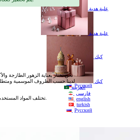
علبة هدية
علبة هدية
كيك
العربية
فارسی
english
نحن نختار بعناية الزهور الطازجة والأ
turkish
لدينا حسب الظروف الموسمية ومتطلبات
كيك
Русский
العربية
فارسی
تختلف المواد المستخدمة حسب توفر المخزون، مما يوفر تجربة هدية فريدة في كل مرة.
english
turkish
Русский