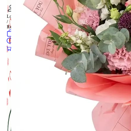
Login
/
Register
0
öğeler
Search
0
öğeler
0.00
₺