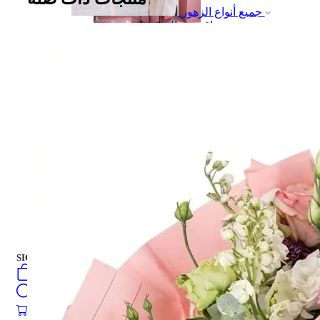
جميع أنواع الزهور
باقة من الزهور
علبة هدية
علبة هدية
كيك
العربية
فارسی
english
turkish
Русский
كيك
SIGN IN
/
SIGN UP
العربية
فارسی
0
öğeler
english
Search
turkish
Русский
0
öğeler
0.00
₺