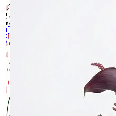
Login
/
Register
0
öğeler
Search
0
öğeler
0.00
₺