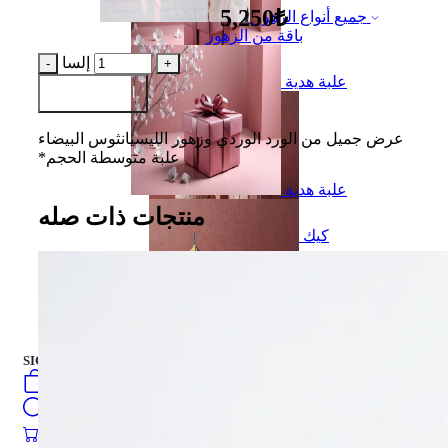
5,250₺
جميع أنواع الزهور
باقة من الزهور
إلسا
علبة هدية
أضف إلى السلة
عرض جميل من الورد الوردي وزهور الليسيانثوس البيضاء
*علبة متوسطة الحجم
علبة هدية
منتجات ذات صله
كيك
العربية
فارسی
english
turkish
Русский
كيك
SIGN IN
/
SIGN UP
العربية
فارسی
0
öğeler
english
Search
turkish
Русский
0
öğeler
0.00
₺