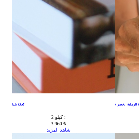
 الرملية الخضراء
كعكة يلدا
2 كيلو :
3,960 ₺
شاهد المزيد