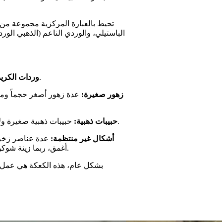
تحيط بالعبارة المركزية مجموعة من ا
الباستيلي، والوردي الناعم (الذهبي الورد
أحجام لولبية جميلة من الكريمة بألوان الأزرق والوردي والبيج.
وردات الكريم
زهور صغيرة:
عدة زهور أصغر حجماً ومصمم
حبيبات ذهبية صغيرة ولامعة مرشوشة على الكعكة وبين الزينة، مما يضيف بريقاً للكعكة.
حبيبات ذهبية:
أشكال غير منتظمة:
عدة عناصر زخرف
أغمق، ربما زينة شوكولاتة أرجوانية داكنة أو بنية، مما يساهم في التنوع البصري للكعكة.
بشكل عام، هذه الكعكة هي عمل فن