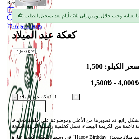
Register
0
öğeler
Search
0
öğeler
0.00
₺
كعكة عيد الميلاد
1,500₺ - 4,000₺
كعكة عيد الميلاد
أضف إلى السلة
 بشكل رائع، تم تصويرها من الأعلى وموضوعة على خلفية محايدة.
في وسط الكعكة، كُتبت عبارة "Happy Birthday" (عيد ميلاد سعيد) بأحرف ذهبية أنيقة ولامعة، مما