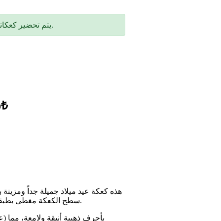
🎂 يتم تحضير كعكاتنا بعناية وحب خلال يومين إلى ثلاثة أيام بعد تسجيل الطلب.
سعر الكيلو: 1,500₺
هذه كعكة عيد ميلاد جميلة جداً ومزينة
سطح الكعكة مغطى بطبقة ناعمة من الكريمة البيضاء، تعمل كخلفية رئيسية للزينة الملونة.