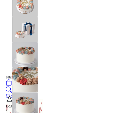
SIGN IN
/
SIGN UP
0
öğeler
Search
0
öğeler
0.00
₺
Login
/