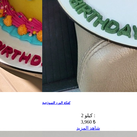
كعكة الورد النموذجية
2 كيلو :
3,960 ₺
شاهد المزيد