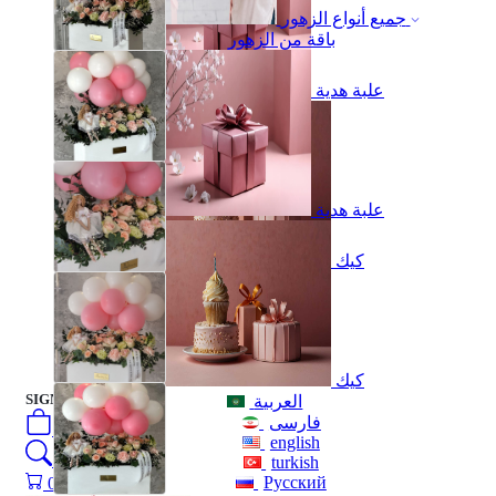
جميع أنواع الزهور
باقة من الزهور
علبة هدية
علبة هدية
كيك
العربية
فارسی
english
turkish
Русский
كيك
SIGN IN
/
SIGN UP
العربية
فارسی
0
öğeler
english
Search
turkish
Русский
0
öğeler
0.00
₺