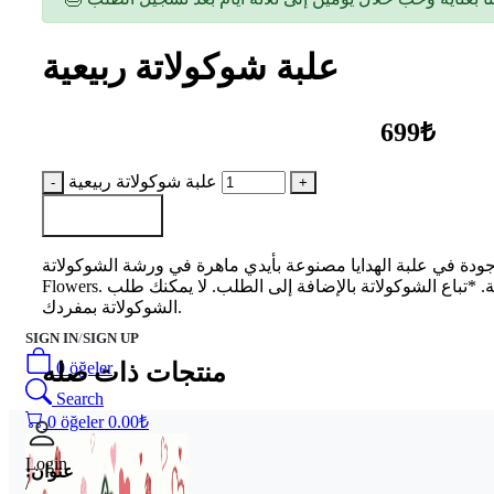
علبة شوكولاتة ربيعية
699₺
علبة شوكولاتة ربيعية
أضف إلى السلة
 في علبة الهدايا مصنوعة بأيدي ماهرة في ورشة الشوكولاتة Müge Boutique
Flowers. يوجد في العلبة 16 قطعة شوكولاتة. *تباع الشوكولاتة بالإضافة إلى الطلب. لا يمكنك طلب
الشوكولاتة بمفردك.
SIGN IN
/
SIGN UP
منتجات ذات صله
0
öğeler
Search
0
öğeler
0.00
₺
Login
عنوان:
/