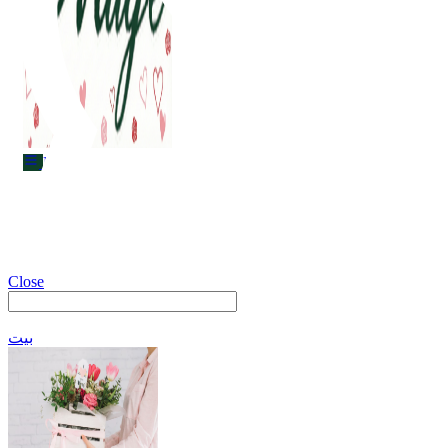
Menu
Menu
Close
بيت