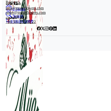
Register
اطلاعات:
info@mugeflowers.com
0
öğeler
order@mugeflowers.com
Search
رقم التليفون:
0
öğeler
0.00
₺
+90 501 155 22 22