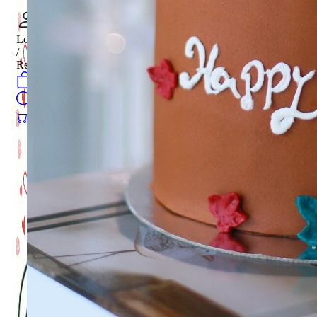
Login
/
Register
0
öğeler
Search
0
öğeler
0.00
₺