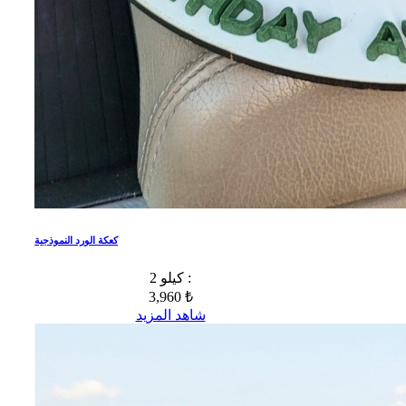
كعكة الورد النموذجية
2 كيلو :
3,960 ₺
شاهد المزيد