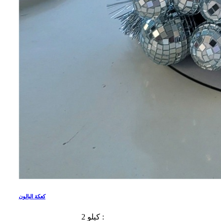
كعكة البالون
2 كيلو :