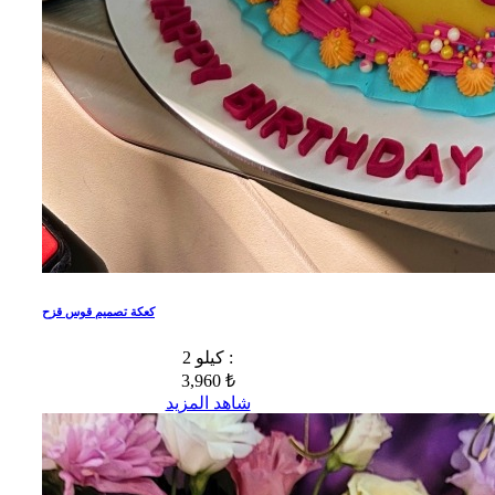
كعكة تصميم قوس قزح
2 كيلو :
3,960 ₺
شاهد المزيد