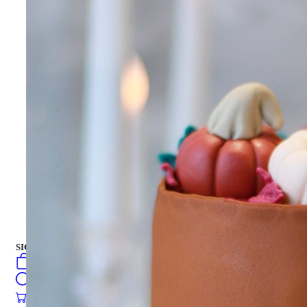
جميع أنواع الزهور
باقة من الزهور
علبة هدية
علبة هدية
كيك
العربية
فارسی
english
turkish
Русский
كيك
SIGN IN
/
SIGN UP
العربية
فارسی
0
öğeler
english
Search
turkish
Русский
0
öğeler
0.00
₺