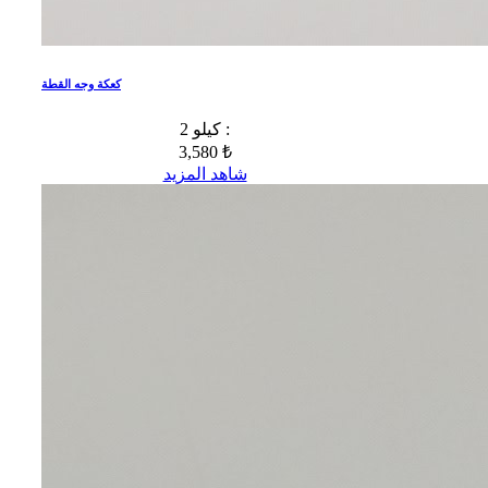
كعكة وجه القطة
2 كيلو :
3,580 ₺
شاهد المزيد