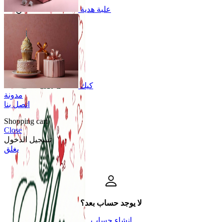
علبة هدية
Login
/
Register
0
öğeler
Search
0
öğeler
0.00
₺
كيك
مدونة
اتصل بنا
Shopping cart
Close
تسجيل الدخول
يغلق
لا يوجد حساب بعد؟
إنشاء حساب