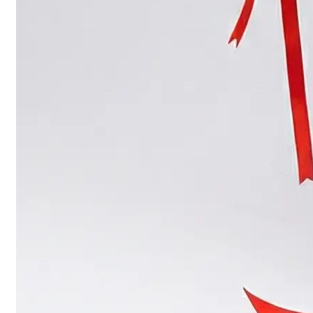
Login
/
Register
0
öğeler
Search
0
öğeler
0.00
₺