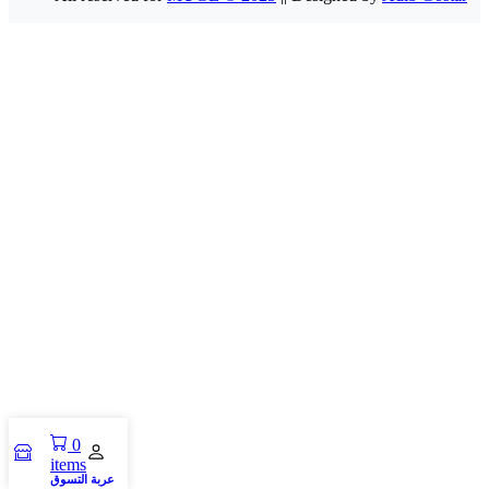
0
items
عربة التسوق