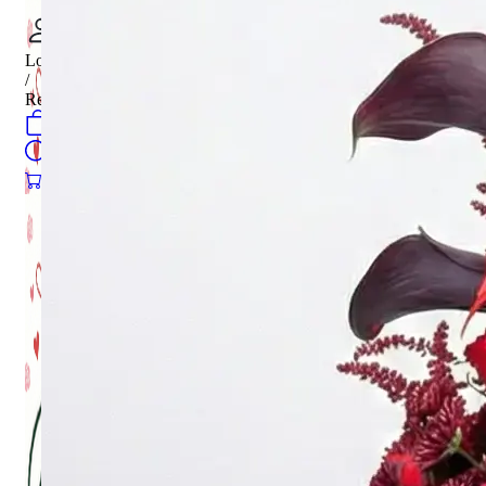
Login
/
Register
0
öğeler
Search
0
öğeler
0.00
₺