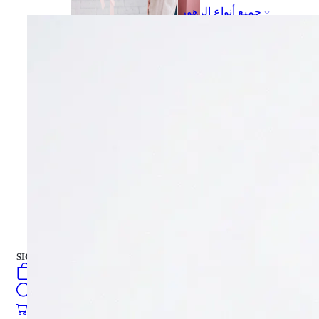
جميع أنواع الزهور
باقة من الزهور
علبة هدية
علبة هدية
كيك
العربية
فارسی
english
turkish
Русский
كيك
SIGN IN
/
SIGN UP
العربية
فارسی
0
öğeler
english
Search
turkish
Русский
0
öğeler
0.00
₺