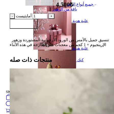
4,500₺
جميع أنواع الزهور
باقة من الزهور
أمايتيست
علبة هدية
أضف إلى السلة
تنسيق جميل بالأمس من الورود الأرجوانية المستوردة وزهور
الإرينجيوم + 1 كجم من معجنات بيبر الطازجة في هذه الأثناء
علبة هدية
منتجات ذات صله
كيك
العربية
فارسی
english
turkish
Русский
كيك
SIGN IN
/
SIGN UP
العربية
فارسی
0
öğeler
english
Search
turkish
Русский
0
öğeler
0.00
₺