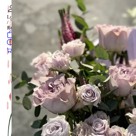
Login
/
Register
0
öğeler
Search
0
öğeler
0.00
₺