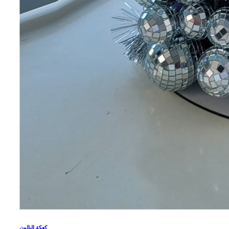
كعكة البالون