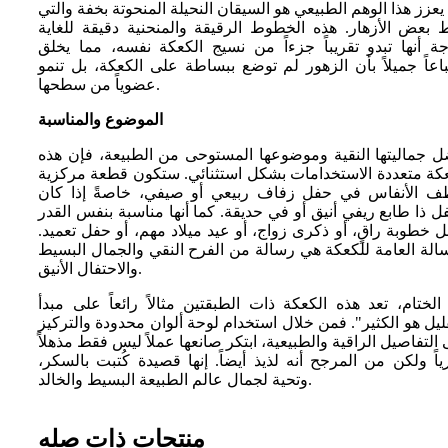
يعزز هذا الوهم الطبيعي هو السيقان النحيلة المنحوتة بخفة والتي
 بعض الأزهار. هذه الخطوط الرقيقة والمنحنية دقيقة للغاية
ة أنها تبدو تقريباً جزءاً من نسيج الكعكة نفسه، مما يخلق
اعاً جميلاً بأن الزهور لم توضع ببساطة على الكعكة، بل تنمو
عضوياً من سطحها.
الموضوع والمناسبة
ل جماليتها النقية وموضوعها المستوحى من الطبيعة، فإن هذه
عكة متعددة الاستخدامات بشكل استثنائي. ستكون قطعة مركزية
ف الأنفاس في حفل زفاف ربيعي أو صيفي، خاصةً إذا كان
ل ذا طابع ريفي أنيق أو في حديقة. كما أنها مناسبة بنفس القدر
 خطوبة راقٍ، أو ذكرى زواج، أو عيد ميلاد مهم، أو حفل تعميد.
الة العامة للكعكة هي رسالة من الفرح النقي والجمال البسيط
والاحتفال الأنيق.
لختام، تعد هذه الكعكة ذات الطبقتين مثالاً رائعاً على مبدأ
ليل هو الكثير". فمن خلال استخدام لوحة ألوان محدودة والتركيز
التفاصيل الراقية والطبيعية، ابتكر صانعها عملاً ليس فقط مذهلاً
اً ولكن من المرجح أنه لذيذ أيضاً. إنها قصيدة كُتبت بالسكر،
وتحية لجمال عالم الطبيعة البسيط والخالد.
منتجات ذات صله