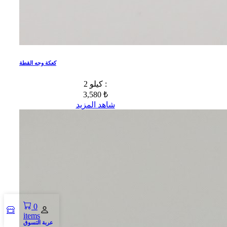
كعكة وجه القطة
2 كيلو :
3,580 ₺
شاهد المزيد
0
items
عربة التسوق