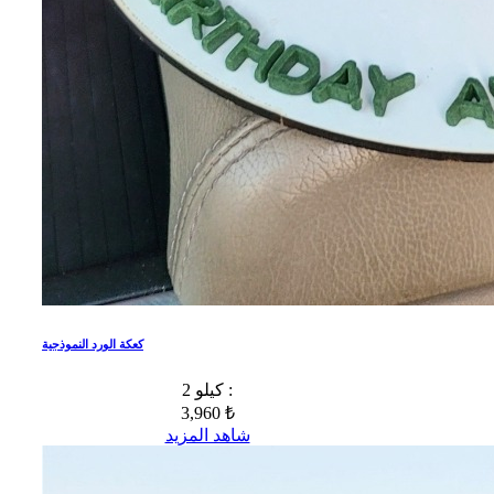
كعكة الورد النموذجية
2 كيلو :
3,960 ₺
شاهد المزيد