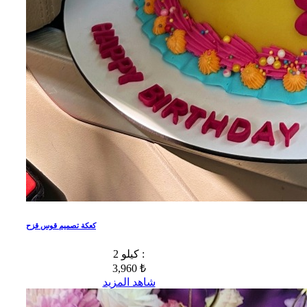
كعكة تصميم قوس قزح
2 كيلو :
3,960 ₺
شاهد المزيد