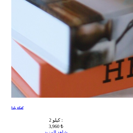
كعكة يلدا
2 كيلو :
3,960 ₺
شاهد المزيد