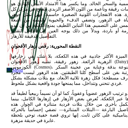
مية والسحر الخالد. وما يكسر هذا الامتداد الأبيض الهادئ هو
ت رقيقة وناعمة من اللون الأصفر الزبدي الفاتح في مركز كل
ة. هذه الانفجارات اللونية الصغيرة حاسمة؛ فهي تمثل جوهر
Menu
ياة في الزهور، وتضفي الدفء والحيوية ولمسة من أشعة
س على التصميم. هذا التباين اللطيف يمنع الكعكة من أن تبدو
مة أو باردة، وبدلاً من ذلك يوجه العين إلى الداخل لتقدير
التفاصيل الدقيقة للأزهار.
النقطة المحورية: رقص أزهار الأقحوان
الميزة الأكثر جاذبية في هذه الكعكة، بلا شك، هي زخارفها
الزهرية الرائعة. زهور رقيقة، تشبه زهور الأقحوان (Daisy) أو
الكوزموس (Cosmos)، مصنوعة بدقة وعناية من عجينة السكر
Menu
تبة بفن على أسطح كلتا الطبقتين. هذه الزهور ليست مجرد
رف مسطحة؛ فكل زهرة ثلاثية الأبعاد، مع بتلات مشكلة بشكل
فردي تنحني وتتداخل، مما يمنحها جودة واقعية بشكل ملحوظ.
و ترتيب الزهور عضوياً وعفوياً، كما لو أن نسيماً ربيعياً لطيفاً قد
ا عبر الكعكة. تُعرض بعض الأزهار في إزهارها الكامل، بينما
تكمل بأخرى من خلال بتلات فردية متناثرة في الجوار. هذه
فاصيل البارعة —البتلات المتناثرة— تضفي إحساساً بالحركة
ديناميكية على كائن ثابت. إنها تروي قصة خفية، توحي بلحظة
عابرة في حديقة مزهرة.