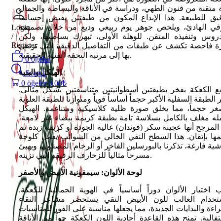
 متقنة من فنون الطهي، ودراسة في الأناقة والبساطة والجمال
قيق للطبيعة. هذا الإبداع المكون من طبقتين يفيض إحساساً
رقي الهادئ، ويلخص جوهر يوم ربيعي وديع من خلال تصميمه
Login
دروس وتنفيذه المتقن. للوهلة الأولى، تبهرك بساطتها، ولكن
/
Register
ة فاحصة تكشف عن طبقات من التفاصيل الدقيقة التي ترتقي
بها إلى مرتبة التحفة الفنية الحقيقية.
0
öğeler
الهيكل والبنية
Search
0
öğeler
0.00
₺
فع الكعكة بفخر بطبقتين أسطوانيتين متناسقتين بشكل مثالي.
 الطبقة السفلية الأكبر حجماً أساساً قوياً ومتوازناً للطبقة العلوية
صغر حجماً، مما يخلق صورة ظلية كلاسيكية ومتناغمة. الهيكل
له مغلف بالكامل بسلاسة تامة بطبقة كريمة بيضاء غير لامعة،
لمرجح أنها عجينة سكر (فوندان) عالية الجودة أو كريمة زبدة تم
مها بإتقان. هذا السطح النقي الخالي من الشوائب يعمل كلوحة
ية فارغة، تذكرنا بالبورسلين الفاخر أو الرخام المصقول، ويهيئ
مسرحاً مثالياً للزخارف الرقيقة التي تزينه.
لوحة الألوان: سيمفونية الأبيض والأصفر
 اختيار الألوان دوراً أساسياً في الهوية الجمالية للكعكة.
ستخدام الغالب للون الأبيض النقي يستحضر مشاعر النقاء
راءة والبدايات الجديدة، مما يجعلها مناسبة على الفور للمناسبات
تفالية. تمنح هذه القاعدة أحادية اللون الكعكة جواً من الأناقة