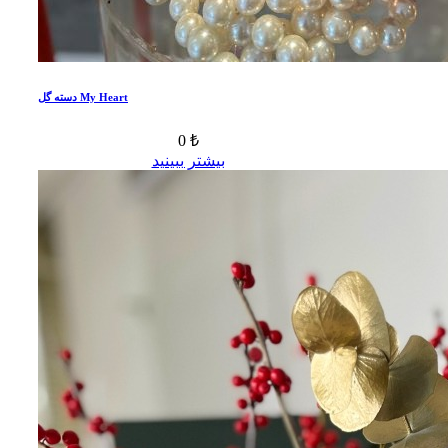
دسته گل My Heart
0 ₺
بیشتر ببینید