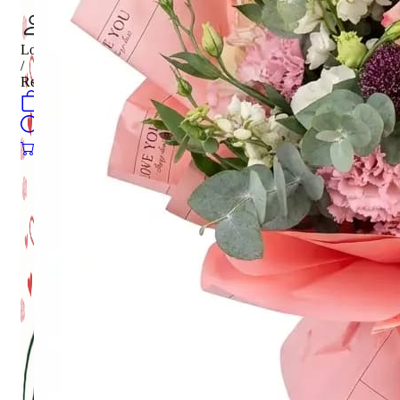
Login
/
Register
0
öğeler
Search
0
öğeler
0.00
₺