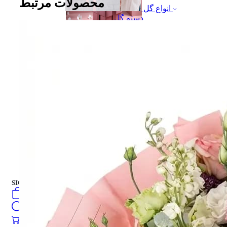
محصولات مرتبط
انواع گل
دسته گل
جعبه هدیه
جعبه هدیه
کیک تازه
فارسی
english
turkish
Русский
العربية
کیک تازه
SIGN IN
/
SIGN UP
فارسی
english
0
öğeler
turkish
Search
Русский
العربية
0
öğeler
0.00
₺