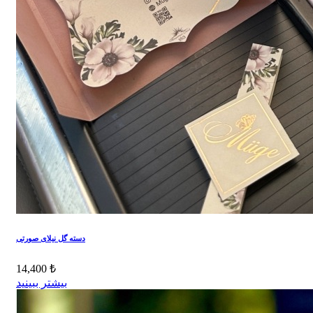
دسته گل نیلای صورتی
14,400 ₺
بیشتر ببینید