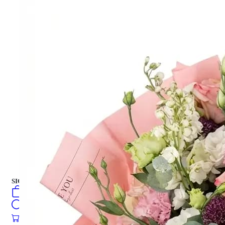
انواع گل
دسته گل
جعبه هدیه
جعبه هدیه
کیک تازه
فارسی
english
turkish
Русский
العربية
کیک تازه
SIGN IN
/
SIGN UP
فارسی
english
0
öğeler
turkish
Search
Русский
العربية
0
öğeler
0.00
₺