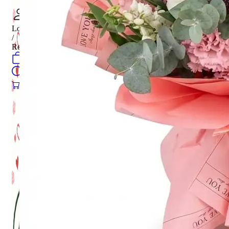
Login
/
Register
0
öğeler
Search
0
öğeler
0.00
₺