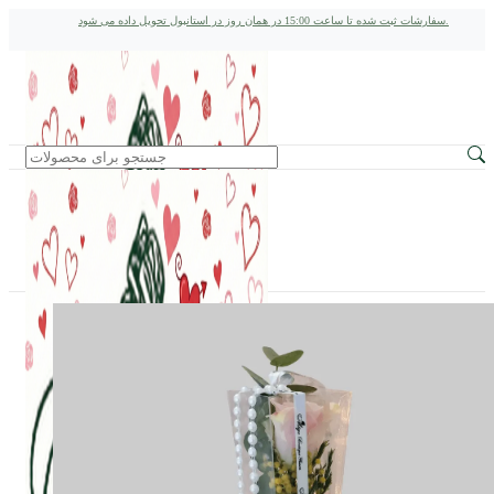
سفارشات ثبت شده تا ساعت 15:00 در همان روز در استانبول تحویل داده می شود.