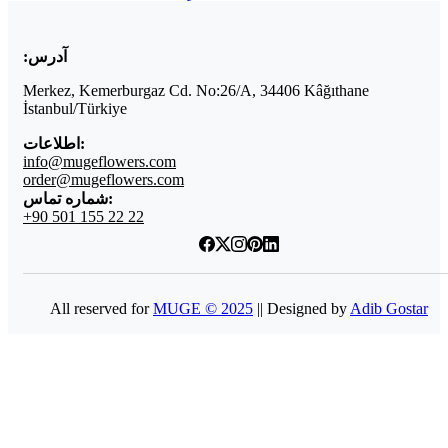
آدرس:
Merkez, Kemerburgaz Cd. No:26/A, 34406 Kâğıthane
İstanbul/Türkiye
اطلاعات:
info@mugeflowers.com
order@mugeflowers.com
شماره تماس:
+90 501 155 22 22
All reserved for
MUGE © 2025
|| Designed by
Adib Gostar