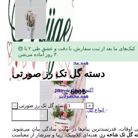
🎂 کیک‌های ما بعد از ثبت سفارش، با دقت و عشق طی ۲ تا
۳ روز آماده می‌شن.
اکنون سفارش دهید
همه محصولات
دسته گل تک رز صورتی
اکنون سفارش دهید
600₺
همه محصولات
دسته گل تک رز صورتی
انواع گل
به سبد اضافه کن
دسته گل
 اوقات، قدرتمندترین پیام‌ها در نهایت سادگی بیان می‌شوند.
ه گل تک شاخه رز
، هدیه‌ای کلاسیک، زیبا و سرشار از معناست