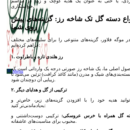
زدی، یا حتی به عنوان یک هدیه کوچک و زیبا در مراسم
خواستگاری.
واع دسته گل تک شاخه رز: گزینه‌های پیش
Menu
روی شما
در موگه فلاور، گزینه‌های متنوعی را برای سلیقه‌های مختلف
فراهم کرده‌ایم:
۱. رز هلندی تازه و باطراوت
ول اصلی ما، یک شاخه رز صورتی درجه یک وارداتی است که
Menu
سته‌بندی‌های شیک و مدرن (مانند کاغذ کرافت) تزئین می‌شود تا
زیبایی آن دوچندان شود.
۲. ترکیبی از گل و هدایای دیگر
توانید هدیه خود را با افزودن گزینه‌های زیر، خاص‌تر و
به‌یادماندنی‌تر کنید:
ه گل همراه با خرس عروسکی:
ترکیبی دوست‌داشتنی و
محبوب برای مناسبت‌های عاشقانه.