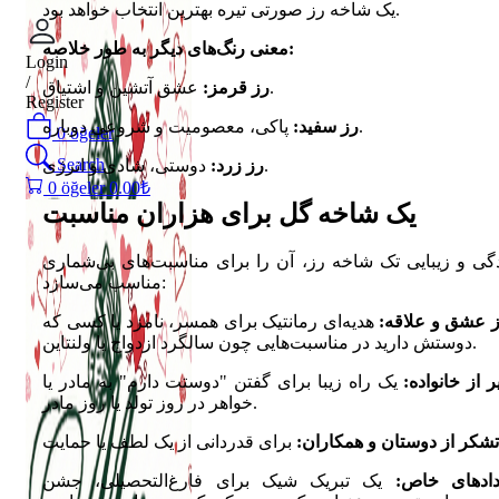
یک شاخه رز صورتی تیره بهترین انتخاب خواهد بود.
معنی رنگ‌های دیگر به طور خلاصه:
Login
/
عشق آتشین و اشتیاق.
رز قرمز:
Register
پاکی، معصومیت و شروعی دوباره.
رز سفید:
0
öğeler
Search
دوستی، شادی و انرژی.
رز زرد:
0
öğeler
0.00
₺
یک شاخه گل برای هزاران مناسبت
گی و زیبایی تک شاخه رز، آن را برای مناسبت‌های بی‌شماری
مناسب می‌سازد:
ز عشق و علاقه:
هدیه‌ای رمانتیک برای همسر، نامزد یا کسی که
دوستش دارید در مناسبت‌هایی چون سالگرد ازدواج یا ولنتاین.
ر از خانواده:
یک راه زیبا برای گفتن "دوستت دارم" به مادر یا
خواهر در روز تولد یا روز مادر.
تشکر از دوستان و همکاران:
دادهای خاص:
یک تبریک شیک برای فارغ‌التحصیلی، جشن