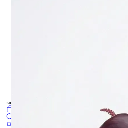
انواع گل
دسته گل
جعبه هدیه
جعبه هدیه
کیک تازه
فارسی
english
turkish
Русский
العربية
کیک تازه
SIGN IN
/
SIGN UP
فارسی
english
0
öğeler
turkish
Search
Русский
العربية
0
öğeler
0.00
₺