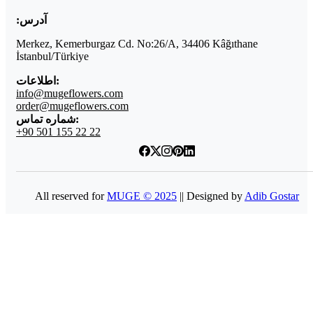
آدرس:
Merkez, Kemerburgaz Cd. No:26/A, 34406 Kâğıthane
İstanbul/Türkiye
اطلاعات:
info@mugeflowers.com
order@mugeflowers.com
شماره تماس:
+90 501 155 22 22
All reserved for
MUGE © 2025
|| Designed by
Adib Gostar