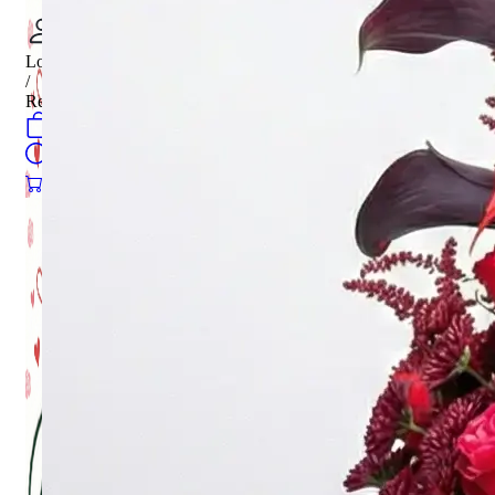
Login
/
Register
0
öğeler
Search
0
öğeler
0.00
₺