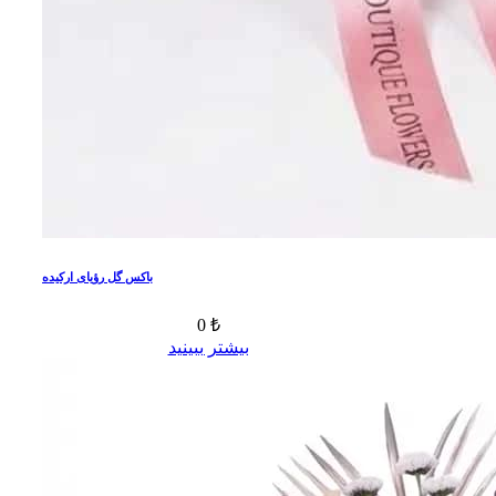
باکس گل رؤیای ارکیده
0 ₺
بیشتر ببینید