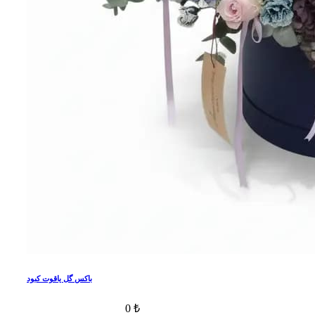
باکس گل یاقوت کبود
0 ₺