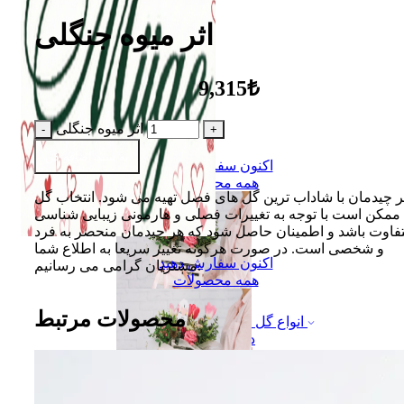
اثر میوه جنگلی
9,315₺
اثر میوه جنگلی
به سبد اضافه کن
اکنون سفارش دهید
همه محصولات
 چیدمان با شاداب ترین گل های فصل تهیه می شود. انتخاب گل
 ممکن است با توجه به تغییرات فصلی و هارمونی زیبایی شناسی
فاوت باشد و اطمینان حاصل شود که هر چیدمان منحصر به فرد
و شخصی است. در صورت هرگونه تغییر سریعا به اطلاع شما
اکنون سفارش دهید
مشتریان گرامی می رسانیم.
همه محصولات
محصولات مرتبط
انواع گل
دسته گل