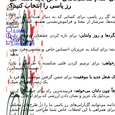
رز یاسی را انتخاب کنید؟
Login
ه گل رز یاسی، برای کسانی که به دنبال هدیه‌ای به دور از
/
شه‌ها، سرشار از معنا و فراموش‌نشدنی هستند، انتخابی عالی
Register
است.
0
öğeler
ردها و روز ولنتاین:
برای تازه کردن عشقتان و نشان دادن
Search
عمق علاقه‌تان.
0
öğeler
0.00
₺
دت:
برای اینکه به عزیزتان احساس خاص و منحصربه‌فرد بودن
بدهید.
خواهی:
برای ترمیم کردن قلبی شکسته با ظرافت و بیان
صمیمانه پشیمانی.
یک شغل جدید یا موفقیت:
برای جشن گرفتن موفقیت یک فرد با
یک ژست اصیل و شیک.
ً چون دلتان می‌خواهد:
فریبنده‌ترین راه برای خوشحال کردن
بی‌دلیل یک عزیز و نشان دادن ارزشی که برای او قائل هستید.
دامه می‌توانید گل‌آرایی‌های رز یاسی ما را در طرح‌های مختلف
برای همراهی با این لحظات خاص شما طراحی شده‌اند، کشف
کنید.