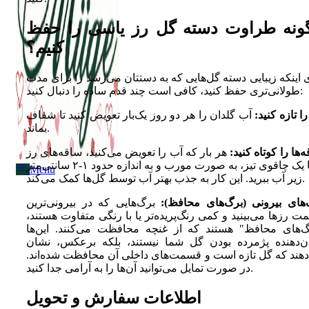
ونه طراوت دسته گل رز یاسی را حفظ
کنیم؟
Menu
 اینکه زیبایی دسته گل‌هایی که به دستتان می‌رسد را برای مدت
طولانی‌تری حفظ کنید، کافی است چند قدم ساده را دنبال کنید:
ا تازه کنید:
آب گلدان را هر دو روز یک‌بار تعویض کنید تا شفاف
بماند.
‌ها را کوتاه کنید:
هر بار که آب را تعویض می‌کنید، ساقه‌های رز
را با یک چاقوی تیز، به صورت مورب و به اندازه حدود ۱-۲ سانتی‌متر
Menu
زیر آب ببرید. این کار به جذب بهتر آب توسط گل‌ها کمک می‌کند.
‌های بیرونی (برگ‌های محافظ):
برگ‌هایی که در بیرونی‌ترین
 رزها می‌بینید و کمی رنگ‌پریده‌تر یا با رنگی متفاوت هستند،
گ‌های محافظ" هستند که از غنچه محافظت می‌کنند. این‌ها
ن‌دهنده پژمرده بودن گل شما نیستند، بلکه برعکس، نشان
دهند که گل تازه است و قسمت‌های داخلی آن محافظت شده‌اند.
در صورت تمایل می‌توانید آن‌ها را به آرامی جدا کنید.
اطلاعات سفارش و تحویل