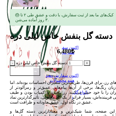
🎂 کیک‌های ما بعد از ثبت سفارش، با دقت و عشق طی ۲ تا
۳ روز آماده می‌شن.
دسته گل بنفش خاص لیلی دره
اکنون سفارش دهید
6,480₺
همه محصولات
دسته گل بنفش خاص لیلی دره
به سبد اضافه کن
اکنون سفارش دهید
همه محصولات
ای رز، برای قرن‌ها، ظریف‌ترین سفیران احساسات بوده‌اند. اما
بان رنگ‌ها، برخی از آن‌ها پیام‌هایی عمیق‌تر و رمزآلودتر از
ران را با خود حمل می‌کنند. رز یاسی، با کمیاب بودن و طیف
انواع گل
 فریبنده‌اش، بسیار فراتر از یک گل معمولی، تأثیرگذارترین نماد
دسته گل
عشق در نگاه اول، عشق جاودانه و ظرافت است.
این صفحه، شما شیک‌ترین و معنادارترین دسته گل‌ها و