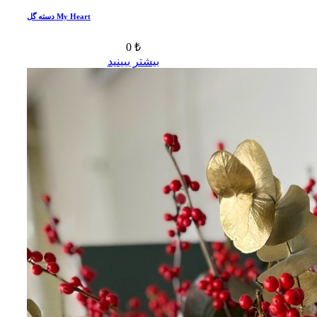
دسته گل My Heart
0 ₺
بیشتر ببینید