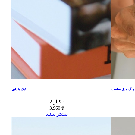
 رنگ مدل ساعت
کیک یلدایی
2 کیلو :
3,960 ₺
بیشتر ببینید