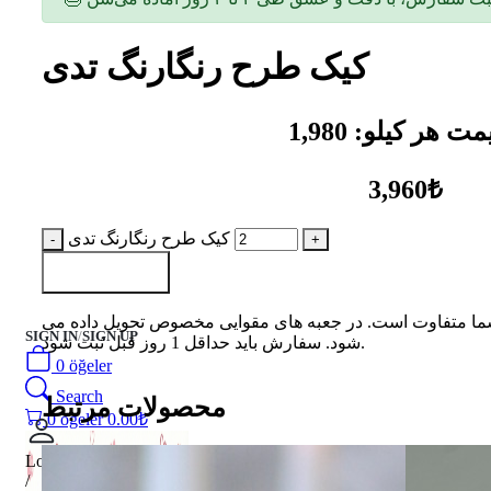
کیک طرح رنگارنگ تدی
3,960₺
کیک طرح رنگارنگ تدی
به سبد اضافه کن
شما متفاوت است. در جعبه های مقوایی مخصوص تحویل داده می
SIGN IN
/
SIGN UP
شود. سفارش باید حداقل 1 روز قبل ثبت شود.
0
öğeler
Search
محصولات مرتبط
0
öğeler
0.00
₺
Login
/