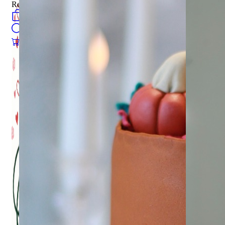
Register
0
öğeler
Search
0
öğeler
0.00
₺