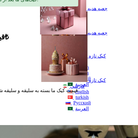
جعبه هدیه
جعبه هدیه
قیمت هر کیلو: 1,980₺
کیک تازه
فارسی
english
turkish
Русский
کیک تازه
العربية
فارسی
قیمت کیک ما بسته به سلیقه و سلیقه 
english
turkish
Русский
العربية