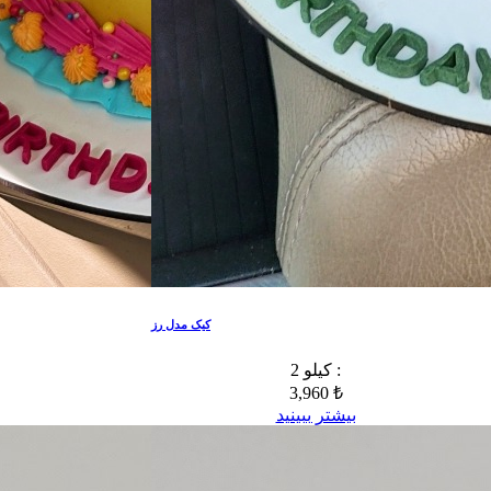
کیک مدل رز
2 کیلو :
3,960 ₺
بیشتر ببینید