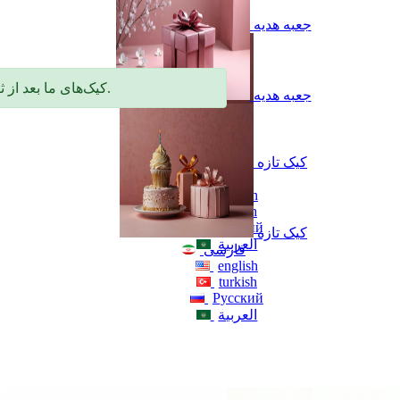
جعبه هدیه
🎂 کیک‌های ما بعد از ثبت سفارش، با دقت و عشق طی ۲ تا ۳ روز آماده می‌شن.
جعبه هدیه
کیک تازه
فارسی
english
turkish
Русский
کیک تازه
العربية
فارسی
english
turkish
Русский
العربية