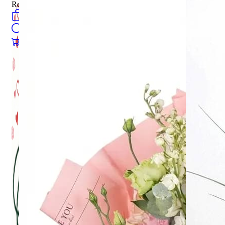
Register
0
öğeler
Search
0
öğeler
0.00
₺