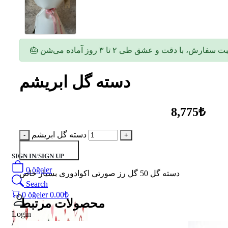
دسته گل ابریشم
8,775₺
دسته گل ابریشم
به سبد اضافه کن
SIGN IN
/
SIGN UP
0
öğeler
دسته گل 50 گل رز صورتی اکوادوری بسیار خاص
Search
0
öğeler
0.00
₺
محصولات مرتبط
Login
/