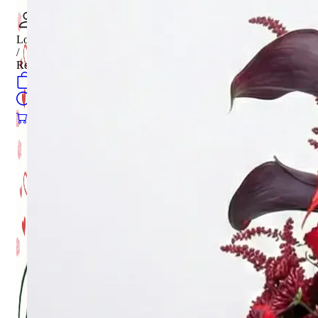
Login
/
Register
0
öğeler
Search
0
öğeler
0.00
₺