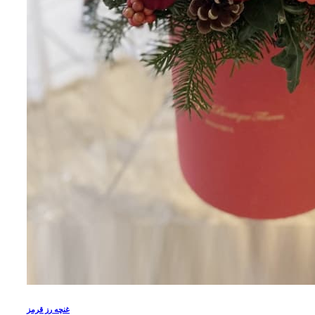
غنچه رز قرمز