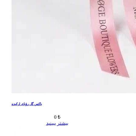
باکس گل رؤیای ارکیده
0 ₺
بیشتر ببینید