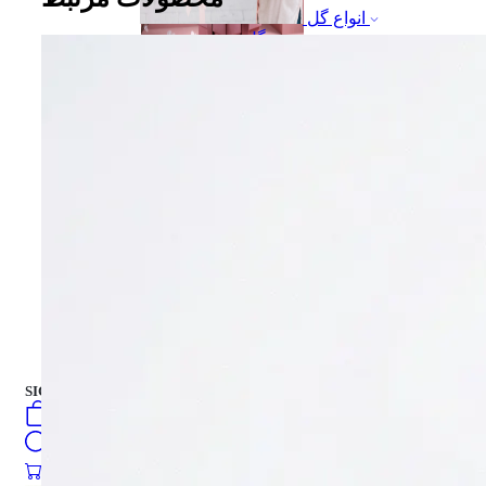
انواع گل
دسته گل
جعبه هدیه
جعبه هدیه
کیک تازه
فارسی
english
turkish
Русский
العربية
کیک تازه
SIGN IN
/
SIGN UP
فارسی
english
0
öğeler
turkish
Search
Русский
العربية
0
öğeler
0.00
₺