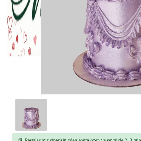
🎂 Pastalarımız siparişinizden sonra özen ve sevgiyle 2–3 gün 