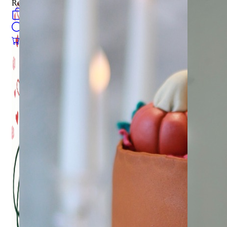
Register
0
öğeler
Search
0
öğeler
0.00
₺