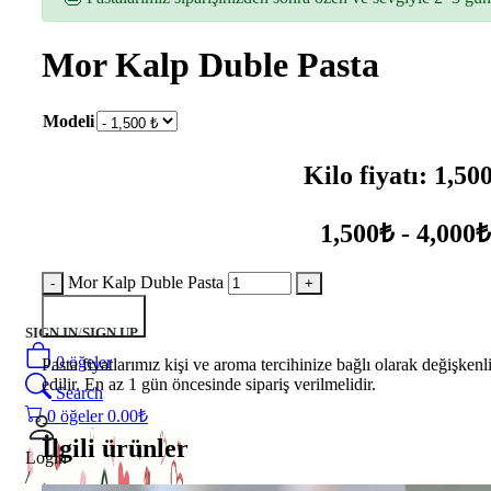
Mor Kalp Duble Pasta
Modeli
Kilo fiyatı: 1,50
1,500₺ - 4,000₺
Mor Kalp Duble Pasta
Sepete Ekle
SIGN IN
/
SIGN UP
0
öğeler
Pasta fiyatlarımız kişi ve aroma tercihinize bağlı olarak değişkenl
edilir. En az 1 gün öncesinde sipariş verilmelidir.
Search
0
öğeler
0.00
₺
İlgili ürünler
Login
/