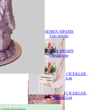
HEMEN SİPARİŞ
Tüm ürünler
HEMEN SİPARİŞ
Tüm ürünler
ÇİÇEKLER
Buket Çiçek
ÇİÇEKLER
Buket Çiçek
içinde hazırlanır.