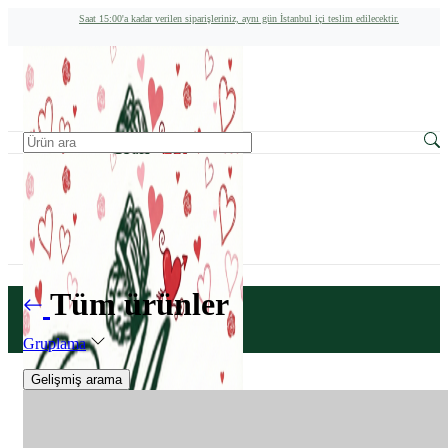
Saat 15:00'a kadar verilen siparişleriniz, aynı gün İstanbul içi teslim edilecektir.
Tüm ürünler
Gruplama
Gelişmiş arama