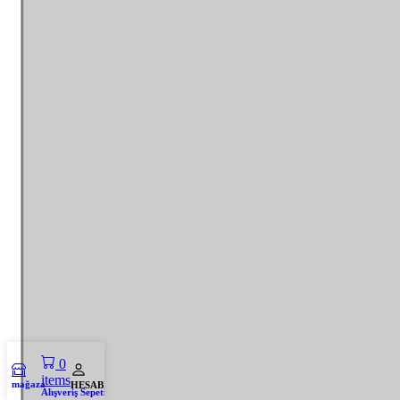
0
items
mağaza
HESABIM
Alışveriş Sepeti