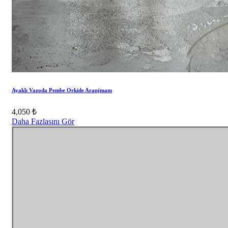
Ayaklı Vazoda Pembe Orkide Aranjmanı
4,050 ₺
Daha Fazlasını Gör