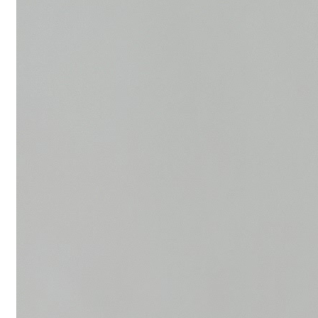
Login
/
Register
0
öğeler
Search
0
öğeler
0.00
₺