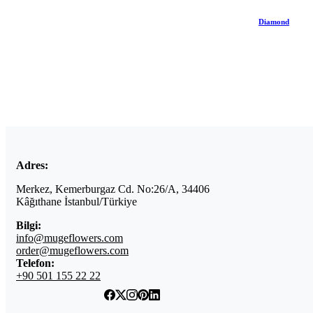
Diamond
Adres:
Merkez, Kemerburgaz Cd. No:26/A, 34406
Kâğıthane İstanbul/Türkiye
Bilgi:
info@mugeflowers.com
order@mugeflowers.com
Telefon:
+90 501 155 22 22