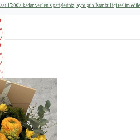
aat 15:00'a kadar verilen siparişleriniz, aynı gün İstanbul içi teslim edile