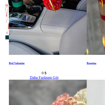
Menu
Menu
Red Valentine
Rougina
0 ₺
Daha Fazlasını Gör