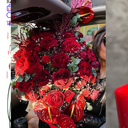
Register
0
öğeler
Search
0
öğeler
0.00
₺