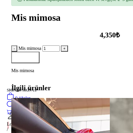
Mis mimosa
4,350₺
Mis mimosa
Sepete Ekle
Mis mimosa
İlgili ürünler
SIGN IN
/
SIGN UP
0
öğeler
Search
0
öğeler
0.00
₺
Login
/