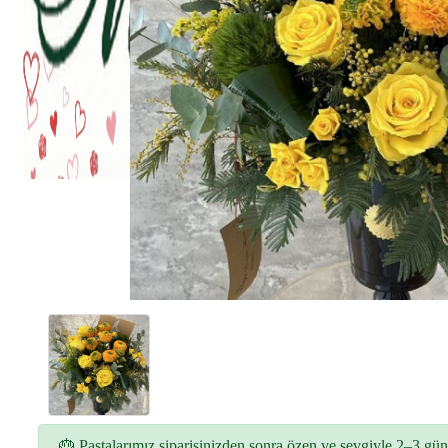
🎂 Pastalarımız siparişinizden sonra özen ve sevgiyle 2–3 gün 