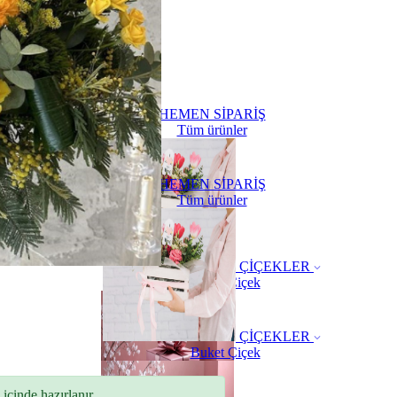
HEMEN SİPARİŞ
Tüm ürünler
HEMEN SİPARİŞ
Tüm ürünler
ÇİÇEKLER
Buket Çiçek
ÇİÇEKLER
Buket Çiçek
içinde hazırlanır.