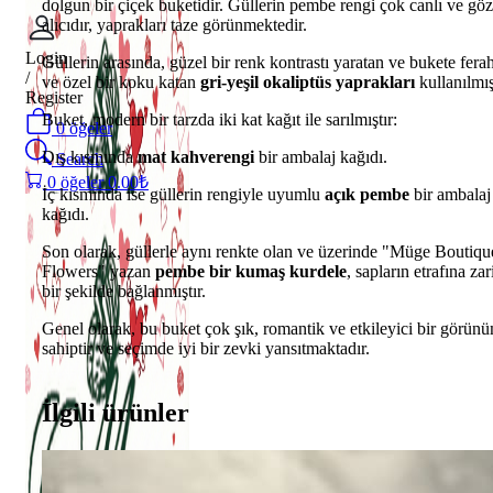
dolgun bir çiçek buketidir. Güllerin pembe rengi çok canlı ve göz
alıcıdır, yaprakları taze görünmektedir.
Login
Güllerin arasında, güzel bir renk kontrastı yaratan ve bukete ferah
/
ve özel bir koku katan
gri-yeşil okaliptüs yaprakları
kullanılmış
Register
Buket, modern bir tarzda iki kat kağıt ile sarılmıştır:
0
öğeler
Dış kısmında
mat kahverengi
bir ambalaj kağıdı.
Search
0
öğeler
0.00
₺
İç kısmında ise güllerin rengiyle uyumlu
açık pembe
bir ambalaj
kağıdı.
Son olarak, güllerle aynı renkte olan ve üzerinde "Müge Boutiqu
Flowers" yazan
pembe bir kumaş kurdele
, sapların etrafına zar
bir şekilde bağlanmıştır.
Genel olarak, bu buket çok şık, romantik ve etkileyici bir görün
sahiptir ve seçimde iyi bir zevki yansıtmaktadır.
İlgili ürünler