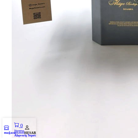
0
items
mağaza
HESABIM
Alışveriş Sepeti