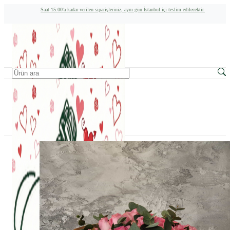
Saat 15:00'a kadar verilen siparişleriniz, aynı gün İstanbul içi teslim edilecektir.