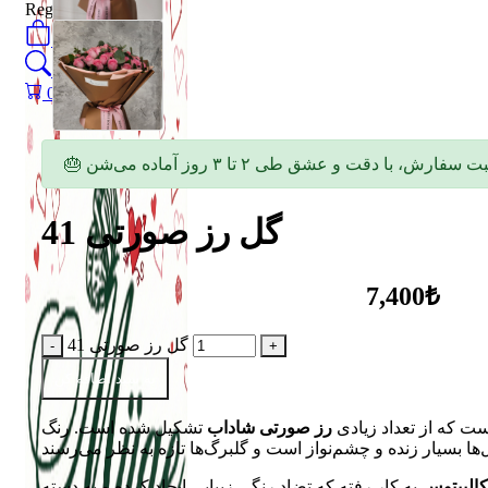
Register
0
öğeler
Search
0
öğeler
0.00
₺
41 گل رز صورتی
7,400₺
41 گل رز صورتی
به سبد اضافه کن
ست که از تعداد زیادی
رز صورتی شاداب
تشکیل شده است. رنگ
الیپتوس
به کار رفته که تضاد رنگی زیبایی ایجاد کرده و به دسته