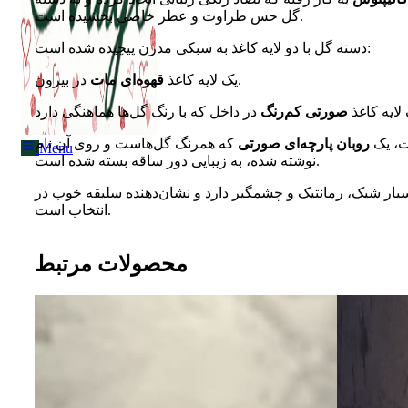
Menu
گل حس طراوت و عطر خاصی بخشیده است.
دسته گل با دو لایه کاغذ به سبکی مدرن پیچیده شده است:
در بیرون.
یک لایه کاغذ
قهوه‌ای مات
لایه کاغذ
صورتی کم‌رنگ
ت، یک
روبان پارچه‌ای صورتی
که همرنگ گل‌هاست و روی آن نام "Müge Boutique Flowers"
Menu
نوشته شده، به زیبایی دور ساقه بسته شده است.
ار شیک، رمانتیک و چشمگیر دارد و نشان‌دهنده سلیقه خوب در
انتخاب است.
محصولات مرتبط