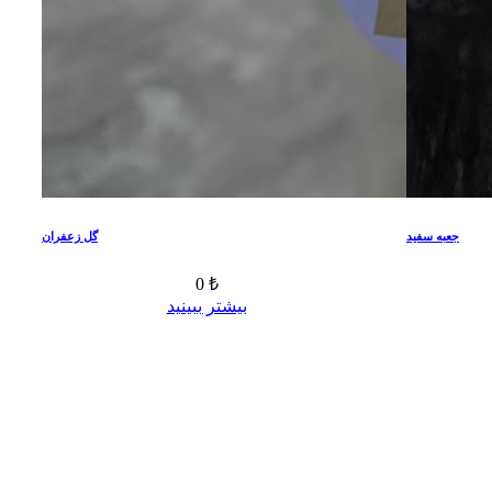
جعبه سفید
گل زعفران
0 ₺
بیشتر ببینید