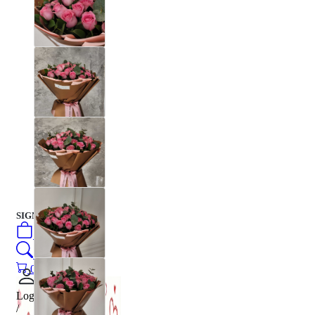
SIGN IN
/
SIGN UP
0
öğeler
Search
0
öğeler
0.00
₺
Login
/