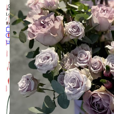
Login
/
Register
0
öğeler
Search
0
öğeler
0.00
₺