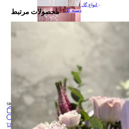
انواع گل
دسته گل
محصولات مرتبط
جعبه هدیه
جعبه هدیه
کیک تازه
فارسی
english
turkish
Русский
العربية
کیک تازه
SIGN IN
/
SIGN UP
فارسی
english
0
öğeler
turkish
Search
Русский
العربية
0
öğeler
0.00
₺