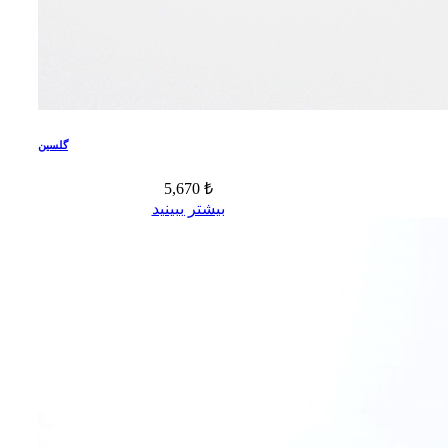
گلسین
5,670 ₺
بیشتر ببینید