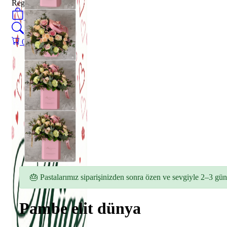
Register
0
öğeler
Search
0
öğeler
0.00
₺
🎂 Pastalarımız siparişinizden sonra özen ve sevgiyle 2–3 gün 
Pambe elit dünya