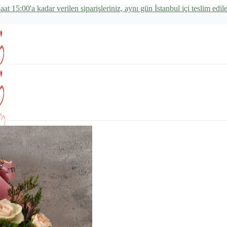
aat 15:00'a kadar verilen siparişleriniz, aynı gün İstanbul içi teslim edile