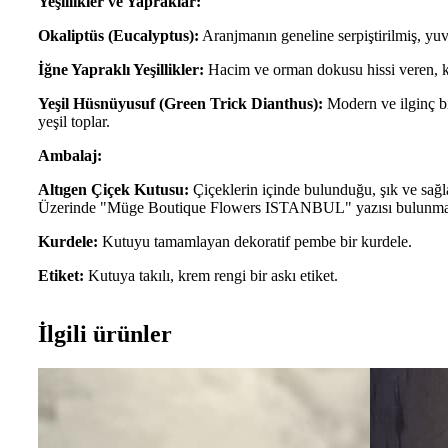
Yeşillikler ve Yapraklar:
Okaliptüs (Eucalyptus):
Aranjmanın geneline serpiştirilmiş, yuv
İğne Yapraklı Yeşillikler:
Hacim ve orman dokusu hissi veren, ko
Yeşil Hüsnüyusuf (Green Trick Dianthus):
Modern ve ilginç bi
yeşil toplar.
Ambalaj:
Altıgen Çiçek Kutusu:
Çiçeklerin içinde bulunduğu, şık ve sağl
Üzerinde "Müge Boutique Flowers ISTANBUL" yazısı bulunmak
Kurdele:
Kutuyu tamamlayan dekoratif pembe bir kurdele.
Etiket:
Kutuya takılı, krem rengi bir askı etiket.
İlgili ürünler