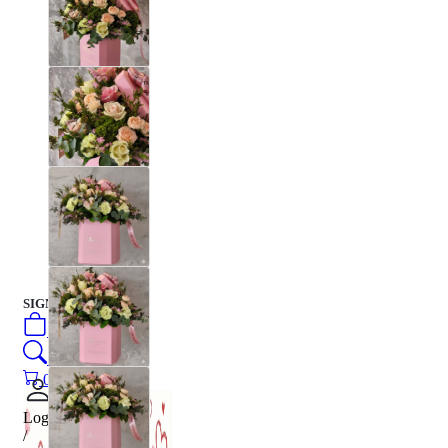
SIGN IN
/
SIGN UP
0
öğeler
Search
0
öğeler
0.00
₺
Login
/