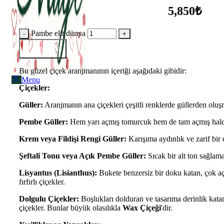
Menu
5,850₺
Pambe elit dünya
Sepete Ekle
Bu güzel çiçek aranjmanının içeriği aşağıdaki gibidir:
Menu
Çiçekler:
Güller:
Aranjmanın ana çiçekleri çeşitli renklerde güllerden oluş
Pembe Güller:
Hem yarı açmış tomurcuk hem de tam açmış hald
Krem veya Fildişi Rengi Güller:
Karışıma aydınlık ve zarif bir
Şeftali Tonu veya Açık Pembe Güller:
Sıcak bir alt ton sağlama
Lisyantus (Lisianthus):
Bukete benzersiz bir doku katan, çok aç
fırfırlı çiçekler.
Dolgulu Çiçekler:
Boşlukları dolduran ve tasarıma derinlik kat
çiçekler. Bunlar büyük olasılıkla
Wax Çiçeği
'dir.