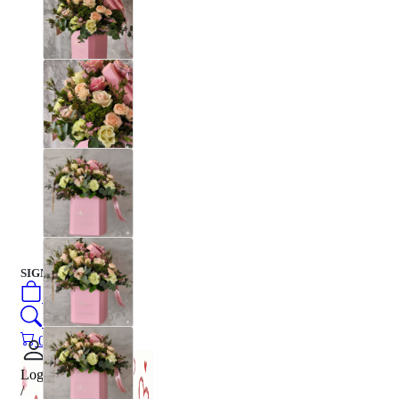
SIGN IN
/
SIGN UP
0
öğeler
Search
0
öğeler
0.00
₺
Login
/