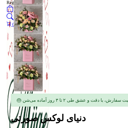
Register
0
öğeler
Search
0
öğeler
0.00
₺
دنیای لوکس صورتی