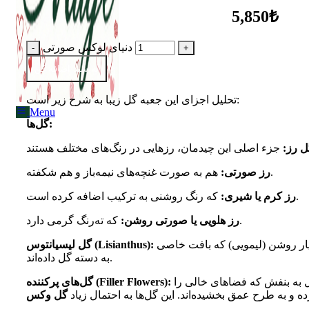
Menu
5,850₺
دنیای لوکس صورتی
به سبد اضافه کن
تحلیل اجزای این جعبه گل زیبا به شرح زیر است:
Menu
گل‌ها:
ل رز:
هم به صورت غنچه‌های نیمه‌باز و هم شکفته.
رز صورتی:
که رنگ روشنی به ترکیب اضافه کرده است.
رز کرم یا شیری:
که ته‌رنگ گرمی دارد.
رز هلویی یا صورتی روشن:
گل‌های بزرگ و پرچینی به رنگ سبز بسیار روشن (لیمویی) که بافت خاصی
گل لیسیانتوس (Lisianthus):
به دسته گل داده‌اند.
گل‌های ریز و کوچک به رنگ صورتی مایل به بنفش که فضاهای خالی را
گل‌های پرکننده (Filler Flowers):
ده و به طرح عمق بخشیده‌اند. این گل‌ها به احتمال زیاد