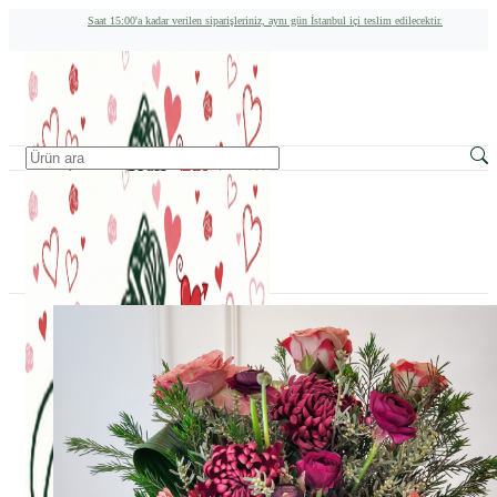
Saat 15:00'a kadar verilen siparişleriniz, aynı gün İstanbul içi teslim edilecektir.