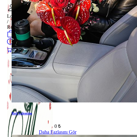
Login
/
Register
0
öğeler
Search
0
öğeler
0.00
₺
Red Valentine
0 ₺
Daha Fazlasını Gör