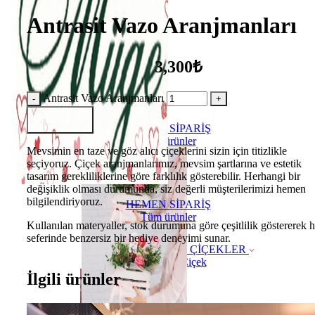
Antrasit Vazo Aranjmanları
3,300₺
Antrasit Vazo Aranjmanları
Sepete Ekle
HEMEN SİPARİŞ
Tüm ürünler
Mevsimin en taze ve göz alıcı çiçeklerini sizin için titizlikle
seçiyoruz. Çiçek aranjmanlarımız, mevsim şartlarına ve estetik
tasarım gerekliliklerine göre farklılık gösterebilir. Herhangi bir
değişiklik olması durumunda, siz değerli müşterilerimizi hemen
bilgilendiriyoruz.
HEMEN SİPARİŞ
Tüm ürünler
Kullanılan materyaller, stok durumuna göre çeşitlilik göstererek h
seferinde benzersiz bir hediye deneyimi sunar.
ÇİÇEKLER
Buket Çiçek
İlgili ürünler