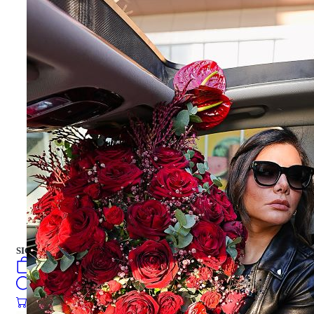
ÇİÇEKLER
Buket Çiçek
Hediye Kutusu
Hediye Kutusu
PASTALAR
turkish
فارسی
english
Русский
العربية
PASTALAR
SIGN IN
/
SIGN UP
turkish
فارسی
0
öğeler
english
Search
Русский
العربية
0
öğeler
0.00
₺