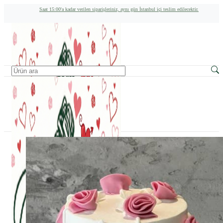
Saat 15:00'a kadar verilen siparişleriniz, aynı gün İstanbul içi teslim edilecektir.