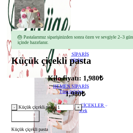
🎂 Pastalarımız siparişinizden sonra özen ve sevgiyle 2–3 gün
içinde hazırlanır.
HEMEN SİPARİŞ
Küçük çiçekli pasta
Tüm ürünler
Kilo fiyatı: 1,980₺
HEMEN SİPARİŞ
Tüm ürünler
1,980₺
ÇİÇEKLER
Küçük çiçekli pasta
Buket Çiçek
Sepete Ekle
Küçük çiçekli pasta