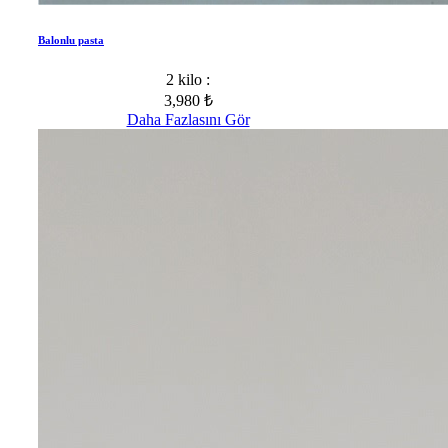
Balonlu pasta
2 kilo :
3,980 ₺
Daha Fazlasını Gör