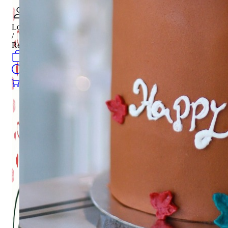
Login
/
Register
0
öğeler
Search
0
öğeler
0.00
₺