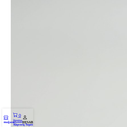
0
items
mağaza
HESABIM
Alışveriş Sepeti