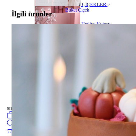
ÇİÇEKLER
Buket Çiçek
İlgili ürünler
Hediye Kutusu
Hediye Kutusu
PASTALAR
turkish
فارسی
english
Русский
العربية
PASTALAR
SIGN IN
/
SIGN UP
turkish
فارسی
0
öğeler
english
Search
Русский
العربية
0
öğeler
0.00
₺