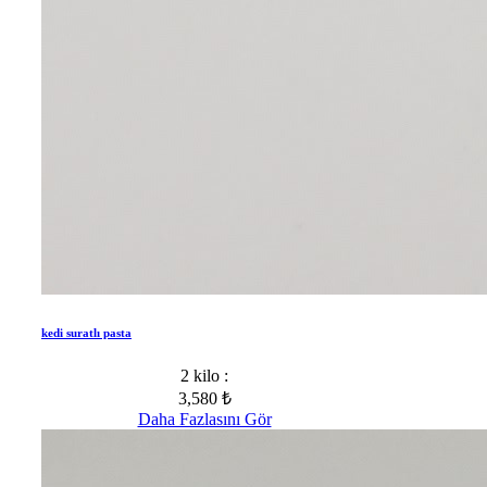
kedi suratlı pasta
2 kilo :
3,580 ₺
Daha Fazlasını Gör