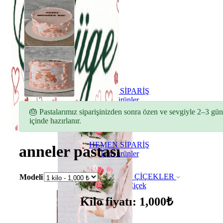
HEMEN SİPARİŞ
Tüm ürünler
🎂 Pastalarımız siparişinizden sonra özen ve sevgiyle 2–3 gün
içinde hazırlanır.
HEMEN SİPARİŞ
anneler pastası
Tüm ürünler
ÇİÇEKLER
Modeli
Buket Çiçek
Kilo fiyatı: 1,000₺