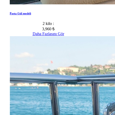
Pasta Gül modeli
2 kilo :
3,960 ₺
Daha Fazlasını Gör