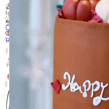
Login
/
Register
0
öğeler
Search
0
öğeler
0.00
₺