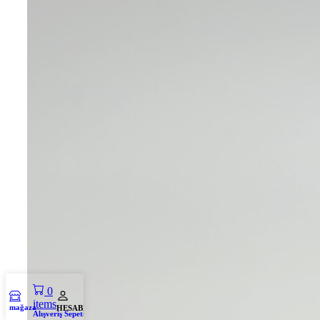
0
items
mağaza
HESABIM
Alışveriş Sepeti