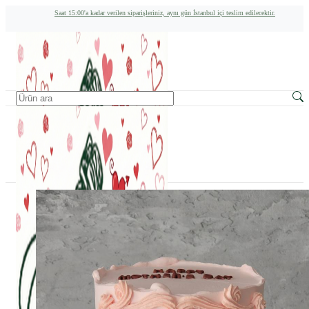
Saat 15:00'a kadar verilen siparişleriniz, aynı gün İstanbul içi teslim edilecektir.