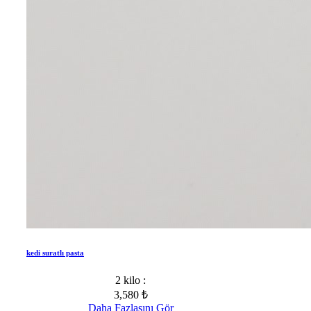
kedi suratlı pasta
2 kilo :
3,580 ₺
Daha Fazlasını Gör