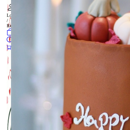
Login
/
Register
0
öğeler
Search
0
öğeler
0.00
₺