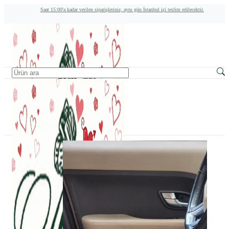
Saat 15:00'a kadar verilen siparişleriniz, aynı gün İstanbul içi teslim edilecektir.