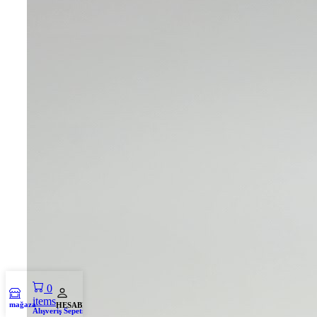
0
items
mağaza
HESABIM
Alışveriş Sepeti