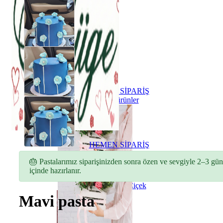
HEMEN SİPARİŞ
Tüm ürünler
HEMEN SİPARİŞ
Tüm ürünler
🎂 Pastalarımız siparişinizden sonra özen ve sevgiyle 2–3 gün
içinde hazırlanır.
ÇİÇEKLER
Buket Çiçek
Mavi pasta