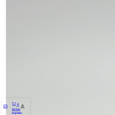
0
items
корзина