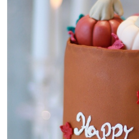
Login
/
Register
0
öğeler
Search
0
öğeler
0.00
₺