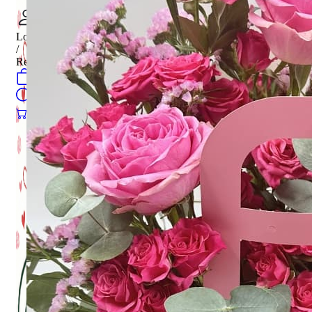
Login
/
Register
0
öğeler
Search
0
öğeler
0.00
₺