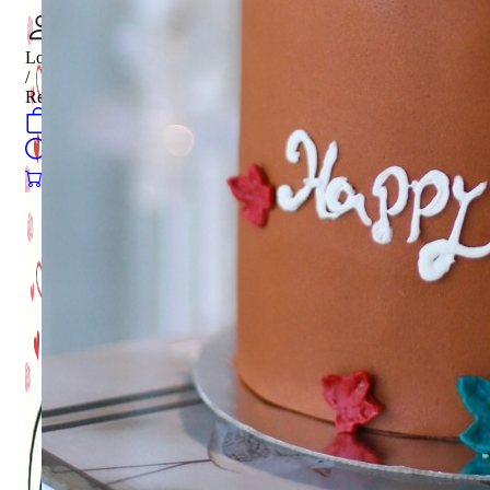
Login
/
Register
0
öğeler
Search
0
öğeler
0.00
₺