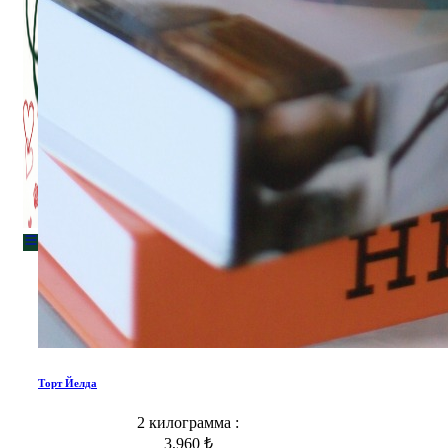
Menu
Menu
Торт Йелда
2 килограмма :
3,960 ₺