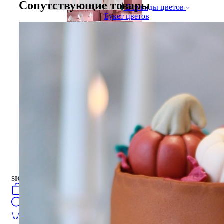
Сопутствующие товары
Все виды цветов
Букет цветов
Gift Box
Gift Box
торты
Русский
فارسی
english
turkish
العربية
торты
SIGN IN
/
SIGN UP
Русский
فارسی
0
öğeler
english
Search
turkish
العربية
0
öğeler
0.00
₺