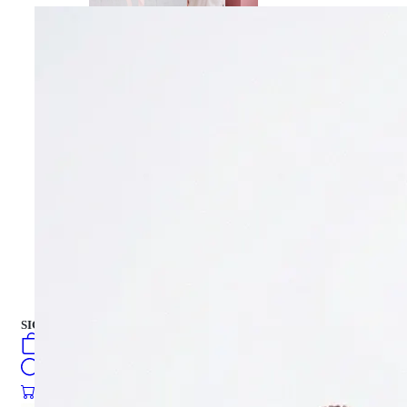
Все виды цветов
Букет цветов
Gift Box
Gift Box
торты
Русский
فارسی
english
turkish
العربية
торты
SIGN IN
/
SIGN UP
Русский
فارسی
0
öğeler
english
Search
turkish
العربية
0
öğeler
0.00
₺