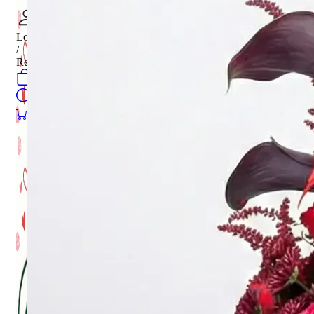
Login
/
Register
0
öğeler
Search
0
öğeler
0.00
₺