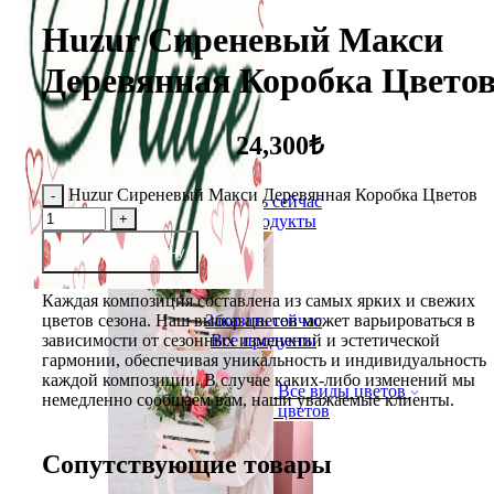
Huzur Сиреневый Макси
Деревянная Коробка Цвето
24,300₺
Huzur Сиреневый Макси Деревянная Коробка Цветов
Заказать сейчас
Все продукты
добавить в корзину
Каждая композиция составлена из самых ярких и свежих
цветов сезона. Наш выбор цветов может варьироваться в
Заказать сейчас
зависимости от сезонных изменений и эстетической
Все продукты
гармонии, обеспечивая уникальность и индивидуальность
каждой композиции. В случае каких-либо изменений мы
Все виды цветов
немедленно сообщаем вам, наши уважаемые клиенты.
Букет цветов
Сопутствующие товары