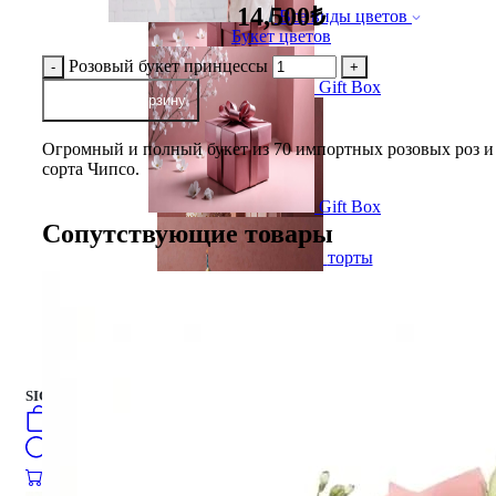
14,500₺
Все виды цветов
Букет цветов
Розовый букет принцессы
Gift Box
добавить в корзину
Огромный и полный букет из 70 импортных розовых роз и
сорта Чипсо.
Gift Box
Сопутствующие товары
торты
Русский
فارسی
english
turkish
العربية
торты
SIGN IN
/
SIGN UP
Русский
فارسی
0
öğeler
english
Search
turkish
العربية
0
öğeler
0.00
₺