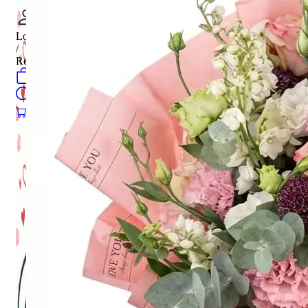
Login
/
Register
0
öğeler
Search
0
öğeler
0.00
₺