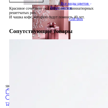
Все виды цветов
Букет цветов
Красивое сочетание роз капучино и миниатюрных
решетчатых роз.
И чашка кофе, которую будут помнить 40 лет.
Gift Box
Сопутствующие товары
Gift Box
торты
Русский
فارسی
english
turkish
العربية
торты
SIGN IN
/
SIGN UP
Русский
فارسی
0
öğeler
english
Search
turkish
العربية
0
öğeler
0.00
₺