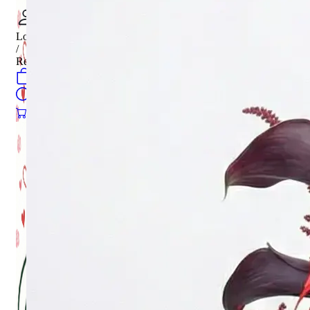
Login
/
Register
0
öğeler
Search
0
öğeler
0.00
₺