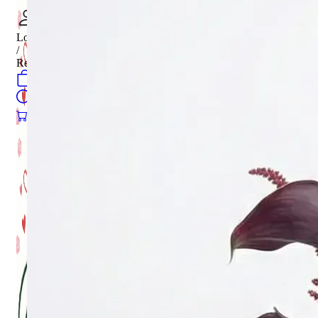
Login
/
Register
0
öğeler
Search
0
öğeler
0.00
₺