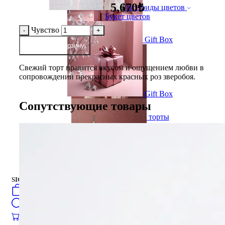
5,670₺
Все виды цветов
Букет цветов
Чувство
Gift Box
добавить в корзину
Свежий торт нравится вкусом и ощущением любви в
сопровождении прекрасных красных роз зверобоя.
Gift Box
Сопутствующие товары
торты
Русский
فارسی
english
turkish
العربية
торты
SIGN IN
/
SIGN UP
Русский
فارسی
0
öğeler
english
Search
turkish
العربية
0
öğeler
0.00
₺