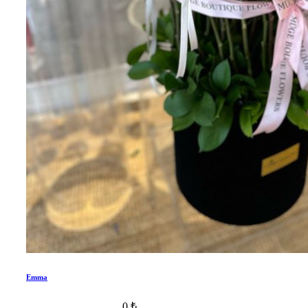
Emma
0 ₺