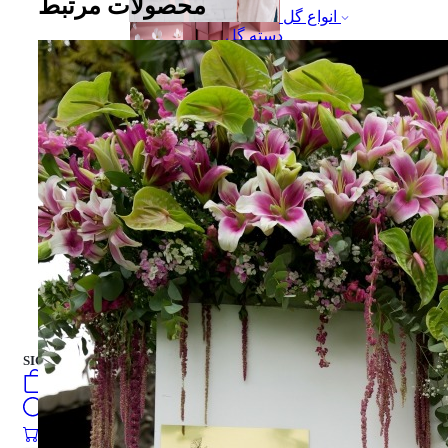
محصولات مرتبط
انواع گل
دسته گل
جعبه هدیه
جعبه هدیه
کیک تازه
فارسی
english
turkish
Русский
العربية
کیک تازه
SIGN IN
/
SIGN UP
فارسی
english
0
öğeler
turkish
Search
Русский
العربية
0
öğeler
0.00
₺