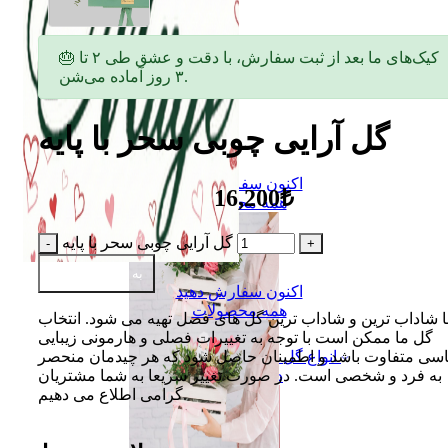
🎂 کیک‌های ما بعد از ثبت سفارش، با دقت و عشق طی ۲ تا
۳ روز آماده می‌شن.
گل آرایی چوبی سحر با پایه
اکنون سفارش دهید
16,200₺
همه محصولات
گل آرایی چوبی سحر با پایه
به سبد اضافه کن
اکنون سفارش دهید
همه محصولات
ا شاداب ترین و شاداب ترین گل های فصل تهیه می شود. انتخاب
گل ما ممکن است با توجه به تغییرات فصلی و هارمونی زیبایی
سی متفاوت باشد و اطمینان حاصل شود که هر چیدمان منحصر
انواع گل
به فرد و شخصی است. در صورت تغییر سریعا به شما مشتریان
دسته گل
گرامی اطلاع می دهیم.