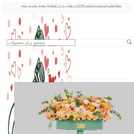
سفارشات ثبت شده تا ساعت 15:00 در همان روز در استانبول تحویل داده می شود.