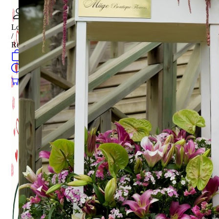
Login
/
Register
0
öğeler
Search
0
öğeler
0.00
₺