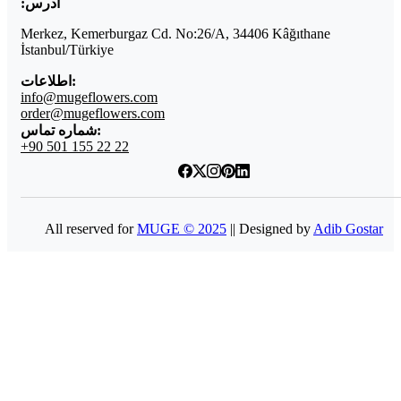
آدرس:
Merkez, Kemerburgaz Cd. No:26/A, 34406 Kâğıthane
İstanbul/Türkiye
اطلاعات:
info@mugeflowers.com
order@mugeflowers.com
شماره تماس:
+90 501 155 22 22
All reserved for
MUGE © 2025
|| Designed by
Adib Gostar