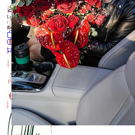
Login
/
Register
0
öğeler
Search
0
öğeler
0.00
₺