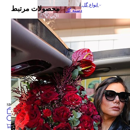
انواع گل
محصولات مرتبط
دسته گل
جعبه هدیه
جعبه هدیه
کیک تازه
فارسی
english
turkish
Русский
العربية
کیک تازه
SIGN IN
/
SIGN UP
فارسی
english
0
öğeler
turkish
Search
Русский
العربية
0
öğeler
0.00
₺