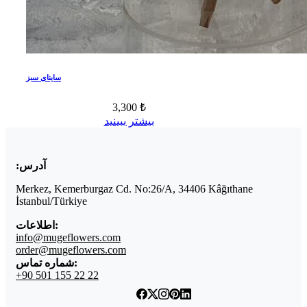
ساينای سبز
3,300 ₺
بیشتر ببینید
آدرس:
Merkez, Kemerburgaz Cd. No:26/A, 34406 Kâğıthane
İstanbul/Türkiye
اطلاعات:
info@mugeflowers.com
order@mugeflowers.com
شماره تماس:
+90 501 155 22 22