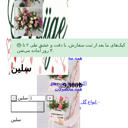
🎂 کیک‌های ما بعد از ثبت سفارش، با دقت و عشق طی ۲ تا
۳ روز آماده می‌شن.
اکنون سفارش دهید
همه محصولات
سلین
اکنون سفارش دهید
9,300₺
همه محصولات
سلین
انواع گل
به سبد اضافه کن
دسته گل
سلین