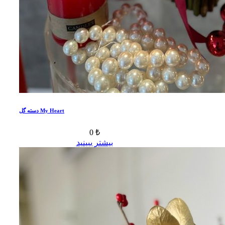
دسته گل My Heart
0 ₺
بیشتر ببینید