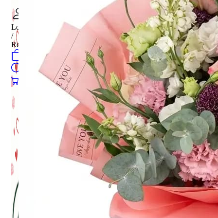
Login
/
Register
0
öğeler
Search
0
öğeler
0.00
₺