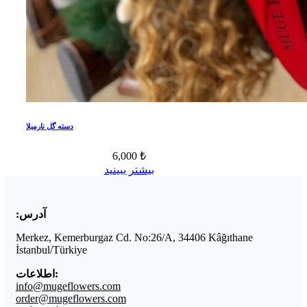
دسته گل نارمیلا
6,000 ₺
بیشتر ببینید
آدرس:
Merkez, Kemerburgaz Cd. No:26/A, 34406 Kâğıthane
İstanbul/Türkiye
اطلاعات:
info@mugeflowers.com
order@mugeflowers.com