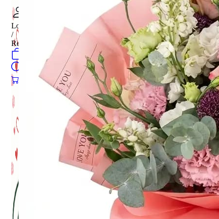
Login
/
Register
0
öğeler
Search
0
öğeler
0.00
₺