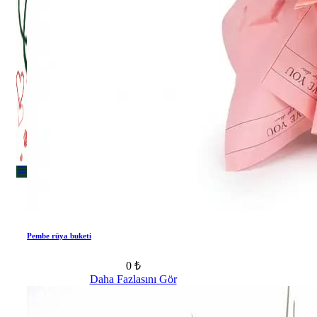
Menu
Menu
Pembe rüya buketi
0 ₺
Daha Fazlasını Gör