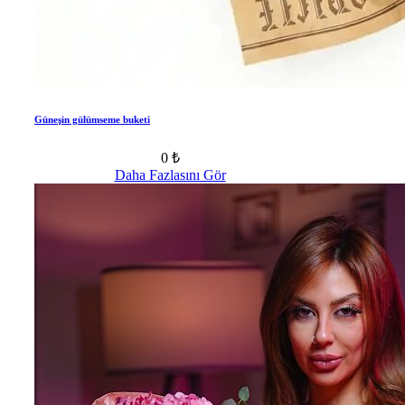
Güneşin gülümseme buketi
0 ₺
Daha Fazlasını Gör