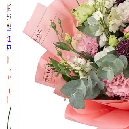
Login
/
Register
0
öğeler
Search
0
öğeler
0.00
₺