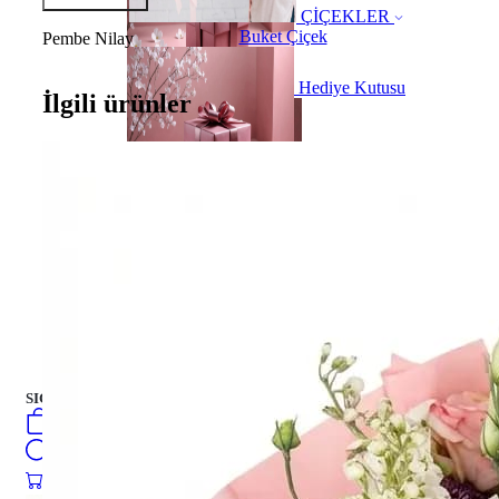
ÇİÇEKLER
Buket Çiçek
Pembe Nilay
Hediye Kutusu
İlgili ürünler
Hediye Kutusu
PASTALAR
turkish
فارسی
english
Русский
العربية
PASTALAR
SIGN IN
/
SIGN UP
turkish
فارسی
0
öğeler
english
Search
Русский
العربية
0
öğeler
0.00
₺