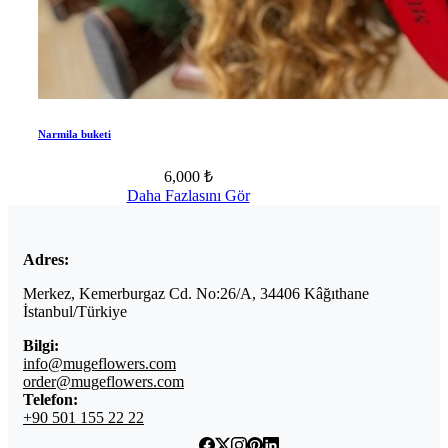
Narmila buketi
6,000 ₺
Daha Fazlasını Gör
Adres:
Merkez, Kemerburgaz Cd. No:26/A, 34406 Kâğıthane
İstanbul/Türkiye
Bilgi:
info@mugeflowers.com
order@mugeflowers.com
Telefon:
+90 501 155 22 22