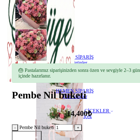
HEMEN SİPARİŞ
Tüm ürünler
🎂 Pastalarımız siparişinizden sonra özen ve sevgiyle 2–3 gün
içinde hazırlanır.
HEMEN SİPARİŞ
Pembe Nil buketi
Tüm ürünler
ÇİÇEKLER
14,400₺
Buket Çiçek
Pembe Nil buketi
Sepete Ekle