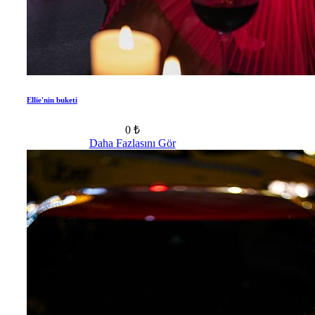
Ellie'nin buketi
0 ₺
Daha Fazlasını Gör