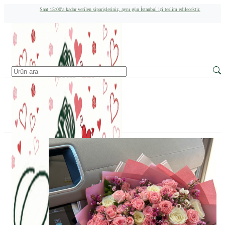
Saat 15:00'a kadar verilen siparişleriniz, aynı gün İstanbul içi teslim edilecektir.