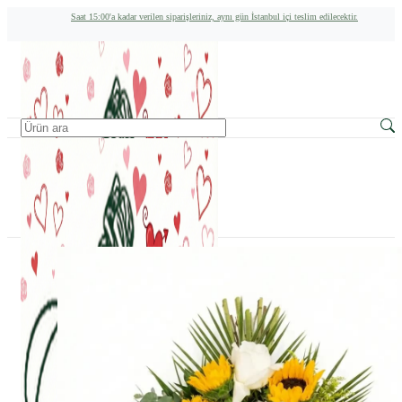
Saat 15:00'a kadar verilen siparişleriniz, aynı gün İstanbul içi teslim edilecektir.