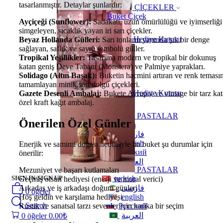
tasarlanmıştır. Detaylar şunlardır:
ÇİÇEKLER
Buket Çiçek
Ayçiçeği (Sunflower):
Sadakati, uzun ömürlülüğü ve iyimserliği
simgeleyen, sıcaklık yayan iri sarı çiçekler.
Hediye Kutusu
Beyaz Hollanda Gülleri:
Sarı tonların yanında şık bir denge
sağlayan, saflık ve saygı sembolü güller.
Tropikal Yeşillikler:
Tasarıma modern ve tropikal bir dokunuş
katan geniş Deve Tabanı (Monstera) ve Palmiye yaprakları.
Solidago (Altın Başak):
Buketin hacmini artıran ve renk temasın
tamamlayan minik sarı dolgu çiçekleri.
Hediye Kutusu
Gazete Desenli Ambalaj:
Bukete Avrupai ve vintage bir tarz ka
özel kraft kağıt ambalaj.
PASTALAR
Önerilen Özel Günler
turkish
فارسی
english
Enerjik ve samimi doğası nedeniyle bu buket şu durumlar için
Русский
önerilir:
العربية
PASTALAR
Mezuniyet ve başarı kutlamaları
SIGN IN
/
SIGN UP
turkish
Geçmiş olsun hediyesi (enerji ve moral verici)
فارسی
Arkadaş ve iş arkadaşı doğum günleri
0
öğeler
english
Hoş geldin ve karşılama hediyesi
Search
Русский
Rustik ve sanatsal tarzı sevenler için harika bir seçim
العربية
0
öğeler
0.00
₺