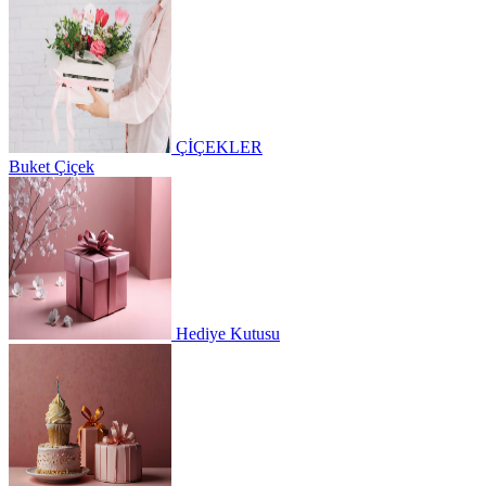
ÇİÇEKLER
Buket Çiçek
Hediye Kutusu