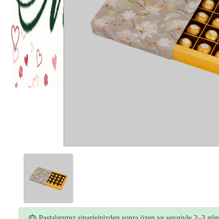
🎂 Pastalarımız siparişinizden sonra özen ve sevgiyle 2–3 gün 