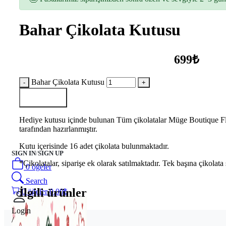
Bahar Çikolata Kutusu
699₺
Bahar Çikolata Kutusu
Sepete Ekle
Hediye kutusu içinde bulunan Tüm çikolatalar Müge Boutique Flow
tarafından hazırlanmıştır.
Kutu içerisinde 16 adet çikolata bulunmaktadır.
SIGN IN
/
SIGN UP
*Çikolatalar, siparişe ek olarak satılmaktadır. Tek başına çikolata 
0
öğeler
Search
İlgili ürünler
0
öğeler
0.00
₺
Login
/