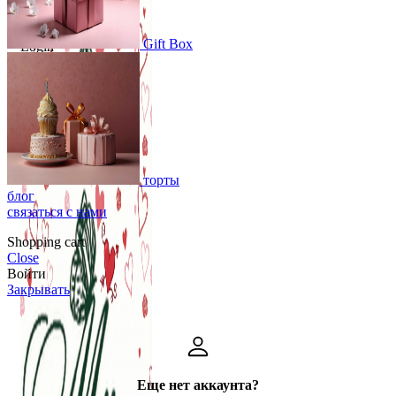
Gift Box
Login
/
Register
0
öğeler
Search
0
öğeler
0.00
₺
торты
блог
связаться с нами
Shopping cart
Close
Войти
Закрывать
Еще нет аккаунта?